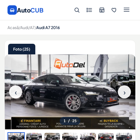
Auto
CUB
Acasă
/
Audi
/
A7
/
Audi A7 2016
Foto (25)
‹
›
1
/ 25