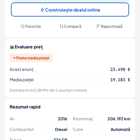
Construiește dealul online
Favorite
Compară
Raportează
Evaluare preț
↑ Peste media pieței
Acest anunț
23.490 €
Media pieței
19.183 €
Estimare AutoCUB IMV din 2 anunțuri similare.
Rezumat rapid
An
2016
Kilometraj
206.192 km
Combustibil
Diesel
Cutie
Automată