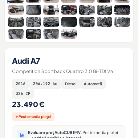
Audi A7
Competition Sportback Quattro 3.0 Bi-TDI V6
2016
206.192 km
Diesel
Automată
326 CP
23.490 €
↑ Peste media pieței
Evaluare preț AutoCUB IMV.
Peste media pieței