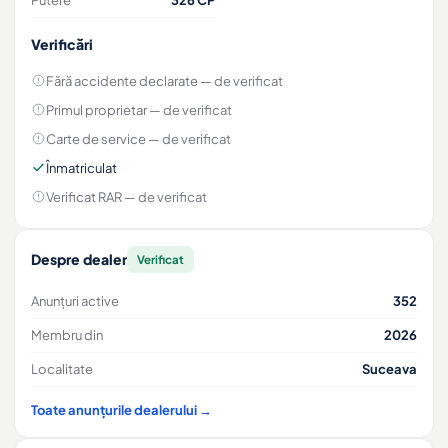
Putere
326 CP
Verificări
Fără accidente declarate
— de verificat
Primul proprietar
— de verificat
Carte de service
— de verificat
Înmatriculat
Verificat RAR
— de verificat
Despre dealer
Verificat
Anunțuri active
352
Membru din
2026
Localitate
Suceava
Toate anunțurile dealerului →