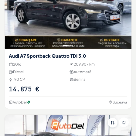
Audi A7 Sportback Quattro TDI 3.0
2016
209.907 km
Diesel
Automată
190 CP
Berlina
14.875 €
AutoDel
Suceava