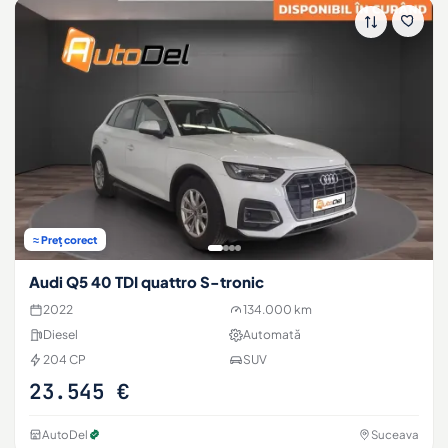
≈ Preț corect
Audi Q5 40 TDI quattro S-tronic
2022
134.000 km
Diesel
Automată
204 CP
SUV
23.545 €
AutoDel
Suceava