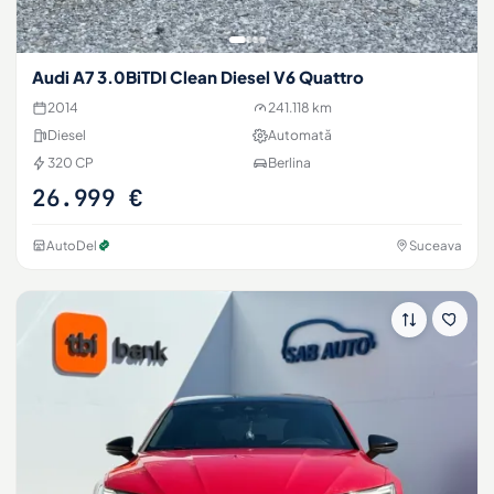
Audi A7 3.0BiTDI Clean Diesel V6 Quattro
2014
241.118 km
Diesel
Automată
320 CP
Berlina
26.999 €
AutoDel
Suceava