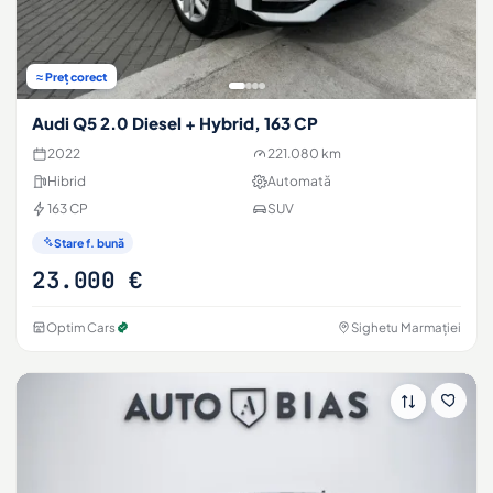
≈ Preț corect
Audi Q5 2.0 Diesel + Hybrid, 163 CP
2022
221.080 km
Hibrid
Automată
163 CP
SUV
Stare f. bună
23.000 €
Optim Cars
Sighetu Marmației