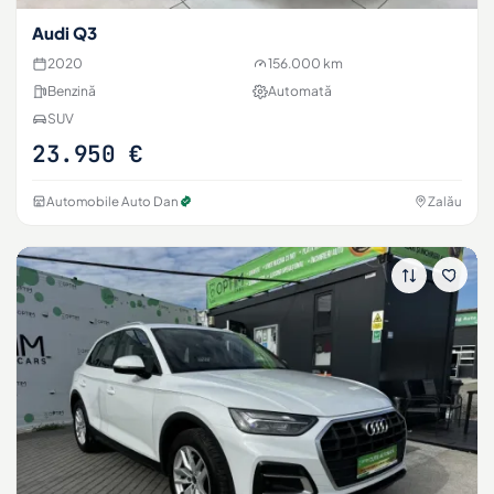
Audi Q3
2020
156.000 km
Benzină
Automată
SUV
23.950 €
Automobile Auto Dan
Zalău