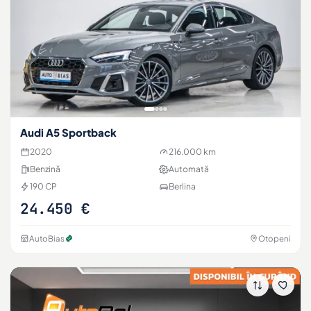
Audi A5 Sportback
2020
216.000 km
Benzină
Automată
190 CP
Berlina
24.450 €
AutoBias
Otopeni