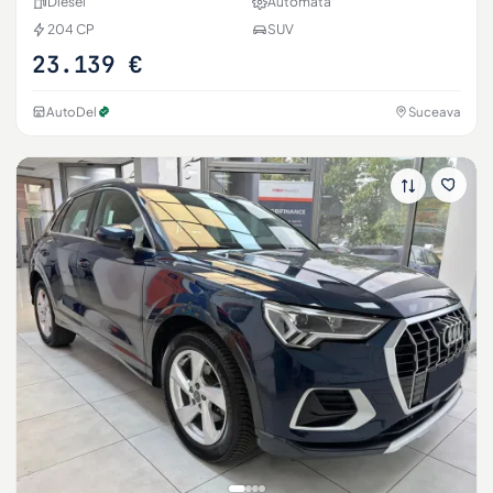
Diesel
Automată
204 CP
SUV
23.139 €
AutoDel
Suceava