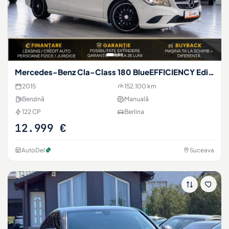
Mercedes-Benz Cla-Class 180 BlueEFFICIENCY Edition Coupé
2015
152.100 km
Benzină
Manuală
122 CP
Berlina
12.999 €
AutoDel
Suceava