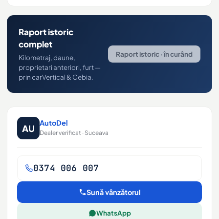
Raport istoric
complet
Raport istoric · în curând
Kilometraj, daune,
proprietari anteriori, furt —
prin carVertical & Cebia.
AutoDel
AU
Dealer verificat · Suceava
0374 006 007
Sună vânzătorul
WhatsApp