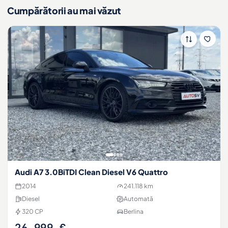
Cumpărătorii au mai văzut
Audi A7 3.0BiTDI Clean Diesel V6 Quattro
2014
241.118 km
Diesel
Automată
320 CP
Berlina
26.999 €