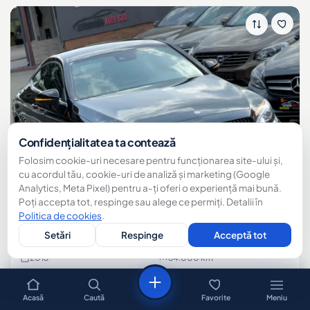
Confidențialitatea ta contează
Folosim cookie-uri necesare pentru funcționarea site-ului și,
cu acordul tău, cookie-uri de analiză și marketing (Google
Analytics, Meta Pixel) pentru a-ți oferi o experiență mai bună.
Poți accepta tot, respinge sau alege ce permiți. Detalii în
Politica de cookies
.
Setări
Respinge
Acceptă tot
Mercedes C180
2016
64.000 km
Benzină
Automată
Sună
WhatsApp
21.499 €
Acasă
Caută
Favorite
Meniu