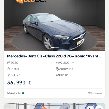
Mercedes-Benz Cls-Class 220 d 9G-Tronic "Avantgarde"
2020
92.200 km
Diesel
Automată
194 CP
Berlina
36.990 €
AutoDel
Suceava