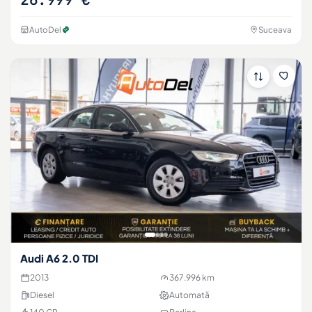
AutoDel
Suceava
Audi A6 2.0 TDI
2013
367.996 km
Diesel
Automată