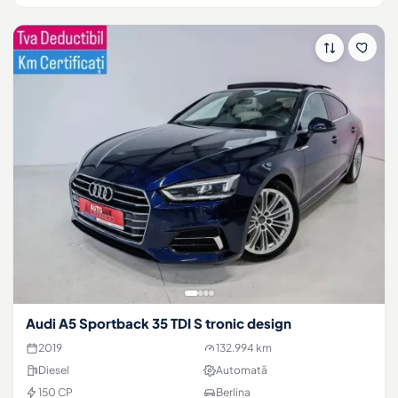
Audi A5 Sportback 35 TDI S tronic design
2019
132.994 km
Diesel
Automată
150 CP
Berlina