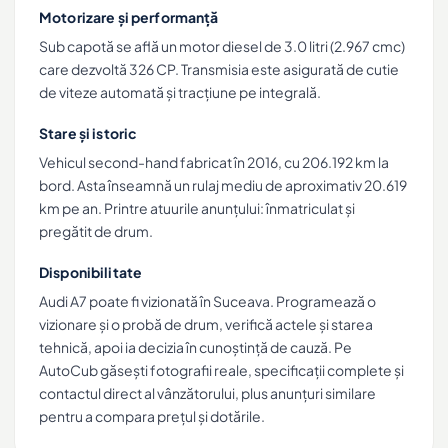
Motorizare și performanță
Sub capotă se află un motor diesel de 3.0 litri (2.967 cmc)
care dezvoltă 326 CP. Transmisia este asigurată de cutie
de viteze automată și tracțiune pe integrală.
Stare și istoric
Vehicul second-hand fabricat în 2016, cu 206.192 km la
bord. Asta înseamnă un rulaj mediu de aproximativ 20.619
km pe an. Printre atuurile anunțului: înmatriculat și
pregătit de drum.
Disponibilitate
Audi A7 poate fi vizionată în Suceava. Programează o
vizionare și o probă de drum, verifică actele și starea
tehnică, apoi ia decizia în cunoștință de cauză. Pe
AutoCub găsești fotografii reale, specificații complete și
contactul direct al vânzătorului, plus anunțuri similare
pentru a compara prețul și dotările.