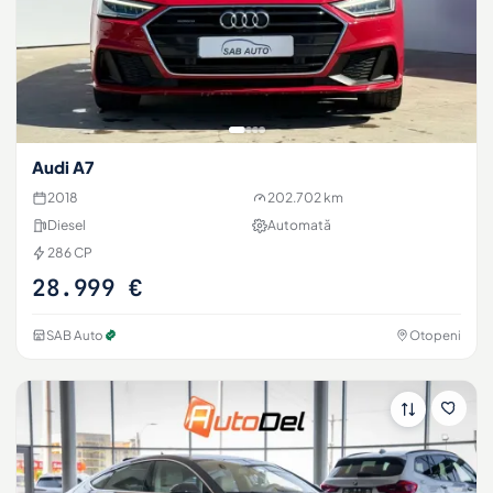
Audi A7
2018
202.702 km
Diesel
Automată
286 CP
28.999 €
SAB Auto
Otopeni