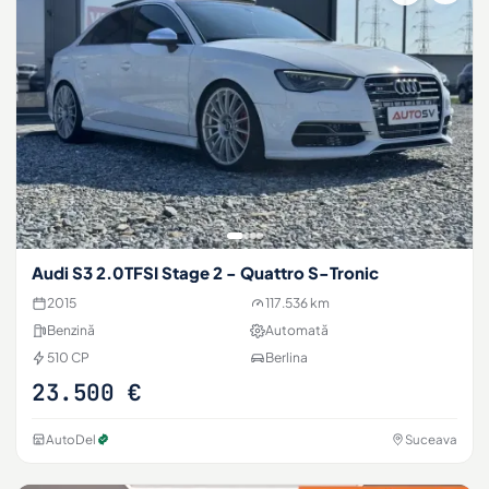
Audi S3 2.0TFSI Stage 2 - Quattro S-Tronic
2015
117.536 km
Benzină
Automată
510 CP
Berlina
23.500 €
AutoDel
Suceava