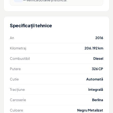
— verifică dotările și istoricul.
Specificații tehnice
An
2016
Kilometraj
206.192 km
Combustibil
Diesel
Putere
326 CP
Cutie
Automată
Tracțiune
Integrală
Caroserie
Berlina
Culoare
Negru Metalizat