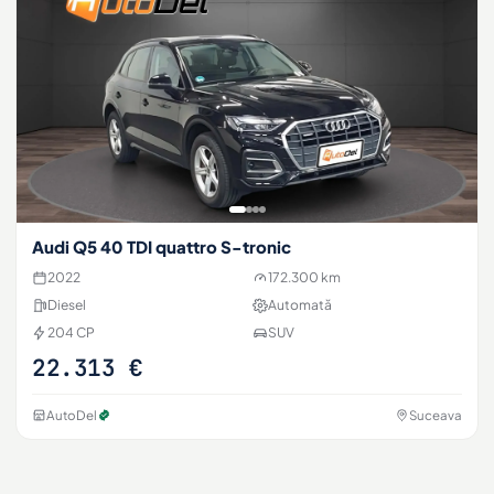
Audi Q5 40 TDI quattro S-tronic
2022
172.300 km
Diesel
Automată
204 CP
SUV
22.313 €
AutoDel
Suceava