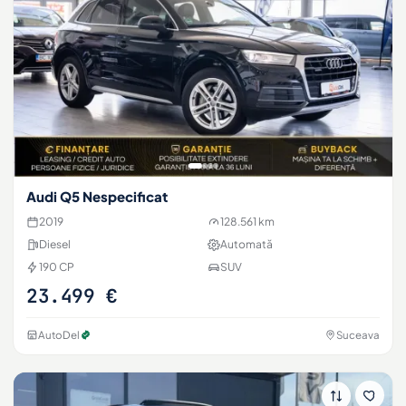
Audi Q5 Nespecificat
2019
128.561 km
Diesel
Automată
190 CP
SUV
23.499 €
AutoDel
Suceava