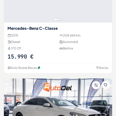
Mercedes-Benz C-Classe
2015
208.665 km
Diesel
Automată
170 CP
Berlina
15.990 €
Auto Rulate Bacau
Bacău