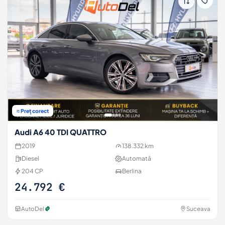
≈ Preț corect
Audi A6 40 TDI QUATTRO
2019
138.332 km
Diesel
Automată
204 CP
Berlina
24.792 €
AutoDel
Suceava