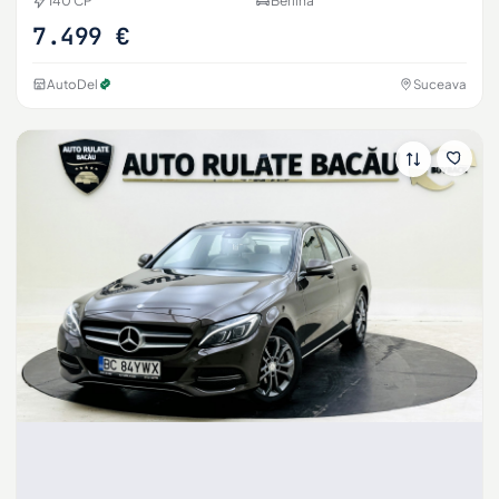
140 CP
Berlina
7.499 €
AutoDel
Suceava