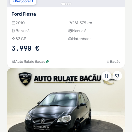
≈ Preț corect
Ford Fiesta
2010
281.379 km
Benzină
Manuală
82 CP
Hatchback
3.990 €
Auto Rulate Bacau
Bacău