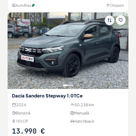
AutoBias
Otopeni
Dacia Sandero Stepway 1.0TCe
2024
50.238 km
Benzină
Manuală
110 CP
Hatchback
13.990 €