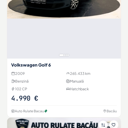
Volkswagen Golf 6
2009
265.433 km
Benzină
Manuală
102 CP
Hatchback
4.990 €
Auto Rulate Bacau
Bacău