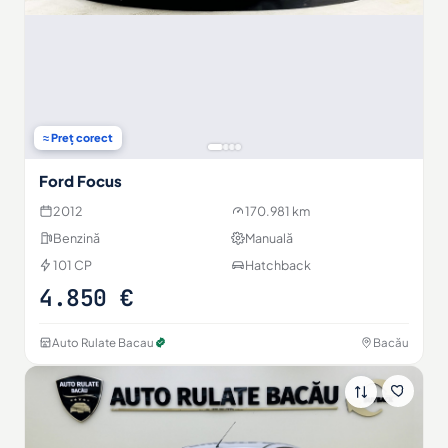
≈ Preț corect
Ford Focus
2012
170.981 km
Benzină
Manuală
101 CP
Hatchback
4.850 €
Auto Rulate Bacau
Bacău