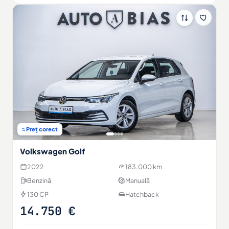
≈ Preț corect
Volkswagen Golf
2022
183.000 km
Benzină
Manuală
130 CP
Hatchback
14.750 €