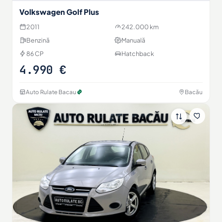
Volkswagen Golf Plus
2011
242.000 km
Benzină
Manuală
86 CP
Hatchback
4.990 €
Auto Rulate Bacau
Bacău