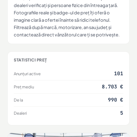
dealeri verificați și persoane fizice din întreaga țară.
Fotografiile reale și badge-ul de preț îți oferă o
imagine clară a ofertei înainte să ridici telefonul.
Filtrează după marcă, motorizare, an sau județ și
contactează direct vânzătorul care ți se potrivește.
STATISTICI PREȚ
101
Anunțuri active
8.703 €
Preț mediu
990 €
De la
5
Dealeri