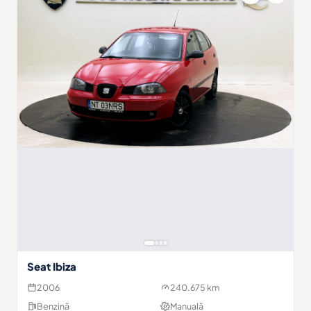
Seat Ibiza
2006
240.675 km
Benzină
Manuală