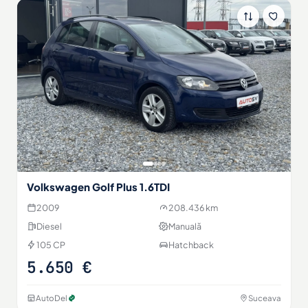
Volkswagen Golf Plus 1.6TDI
2009
208.436 km
Diesel
Manuală
105 CP
Hatchback
5.650 €
AutoDel
Suceava