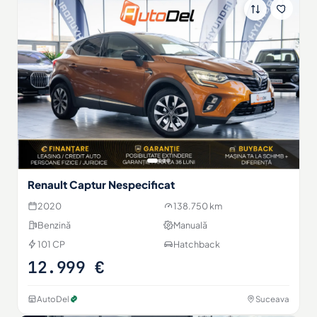
Renault Captur Nespecificat
2020
138.750 km
Benzină
Manuală
101 CP
Hatchback
12.999 €
AutoDel
Suceava