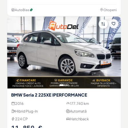
AutoBias
Otopeni
BMW Seria 2 225XE IPERFORMANCE
2016
177.740 km
Hibrid Plug-In
Automată
224 CP
Hatchback