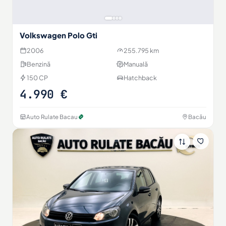
Volkswagen Polo Gti
2006
255.795 km
Benzină
Manuală
150 CP
Hatchback
4.990 €
Auto Rulate Bacau
Bacău