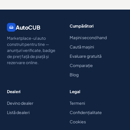
Cumpărători
Auto
CUB
Mașini second hand
Marketplace-ul auto
construit pentru tine —
Caută mașini
anunțuri verificate, badge
Evaluare gratuită
de preț față de piață și
rezervare online.
Comparație
Blog
Dealeri
Legal
Devino dealer
Termeni
Listă dealeri
Confidențialitate
Cookies