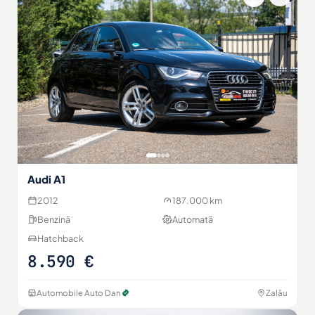
Audi A1
2012
187.000 km
Benzină
Automată
Hatchback
8.590 €
Automobile Auto Dan
Zalău