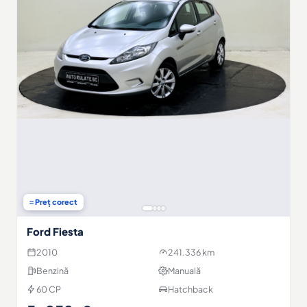
≈ Preț corect
Ford Fiesta
2010
241.336 km
Benzină
Manuală
60 CP
Hatchback