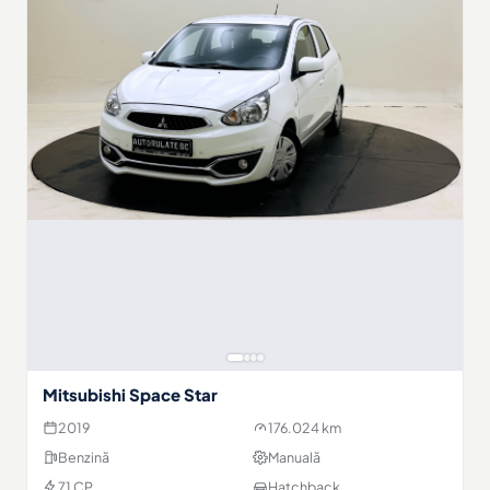
Mitsubishi Space Star
2019
176.024 km
Benzină
Manuală
71 CP
Hatchback