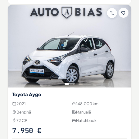
Toyota Aygo
2021
148.000 km
Benzină
Manuală
72 CP
Hatchback
7.950 €