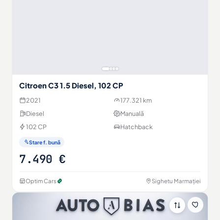
Citroen C3 1.5 Diesel, 102 CP
2021
177.321 km
Diesel
Manuală
102 CP
Hatchback
Stare f. bună
7.490 €
Optim Cars
Sighetu Marmației