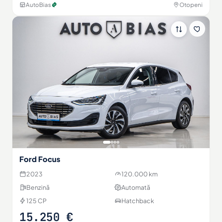
AutoBias
Otopeni
Ford Focus
2023
120.000 km
Benzină
Automată
125 CP
Hatchback
15.250 €