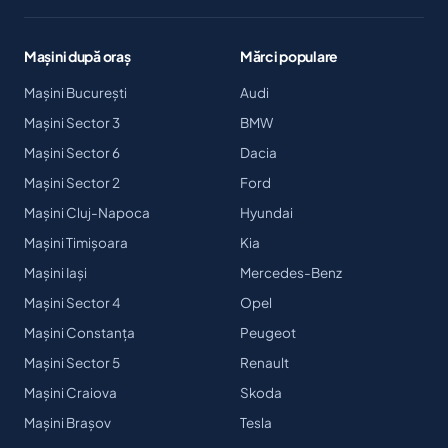
Mașini după oraș
Mărci populare
Mașini București
Audi
Mașini Sector 3
BMW
Mașini Sector 6
Dacia
Mașini Sector 2
Ford
Mașini Cluj-Napoca
Hyundai
Mașini Timișoara
Kia
Mașini Iași
Mercedes-Benz
Mașini Sector 4
Opel
Mașini Constanța
Peugeot
Mașini Sector 5
Renault
Mașini Craiova
Skoda
Mașini Brașov
Tesla