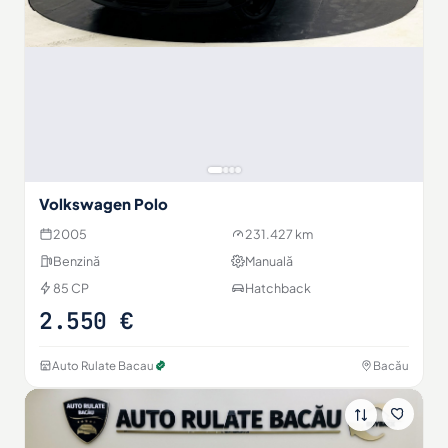
Volkswagen Polo
2005
231.427 km
Benzină
Manuală
85 CP
Hatchback
2.550 €
Auto Rulate Bacau
Bacău