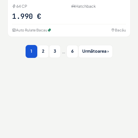
64 CP
Hatchback
1.990 €
Auto Rulate Bacau
Bacău
…
1
2
3
6
Următoarea ›