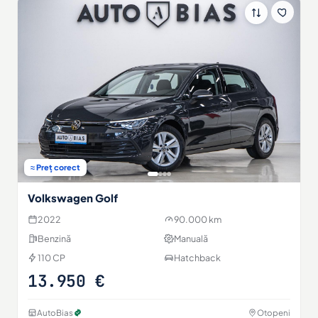
≈ Preț corect
Volkswagen Golf
2022
90.000 km
Benzină
Manuală
110 CP
Hatchback
13.950 €
AutoBias
Otopeni