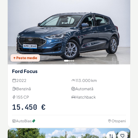
↑ Peste medie
Ford Focus
2022
113.000 km
Benzină
Automată
155 CP
Hatchback
15.450 €
AutoBias
Otopeni