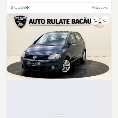
AutoDel
Suceava