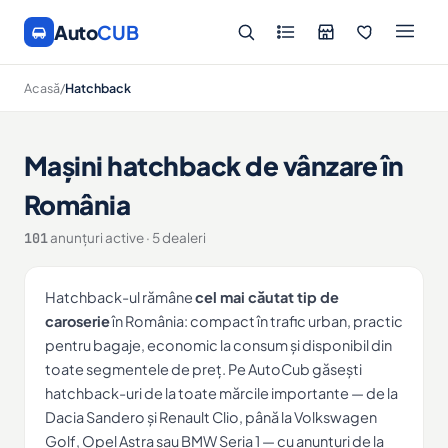
Auto
CUB
Acasă
/
Hatchback
Mașini hatchback de vânzare în
România
101
anunțuri active · 5 dealeri
Hatchback-ul rămâne
cel mai căutat tip de
caroserie
în România: compact în trafic urban, practic
pentru bagaje, economic la consum și disponibil din
toate segmentele de preț. Pe AutoCub găsești
hatchback-uri de la toate mărcile importante — de la
Dacia Sandero și Renault Clio, până la Volkswagen
Golf, Opel Astra sau BMW Seria 1 — cu anunțuri de la