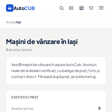
Auto
CUB
Acasă
/
Iași
Mașini de vânzare în Iași
0
anunțuri active
Vezi
0
mașini de vânzare în iași pe AutoCub. Anunțuri
reale de la dealeri verificați, cu badge de preț, foto și
contact direct. Filtrează după preț, an și kilometraj.
STATISTICI PREȚ
0
Anunțuri active