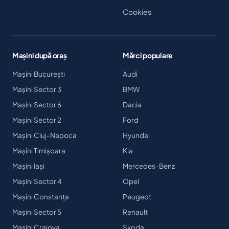
Cookies
Mașini după oraș
Mărci populare
Mașini București
Audi
Mașini Sector 3
BMW
Mașini Sector 6
Dacia
Mașini Sector 2
Ford
Mașini Cluj-Napoca
Hyundai
Mașini Timișoara
Kia
Mașini Iași
Mercedes-Benz
Mașini Sector 4
Opel
Mașini Constanța
Peugeot
Mașini Sector 5
Renault
Mașini Craiova
Skoda