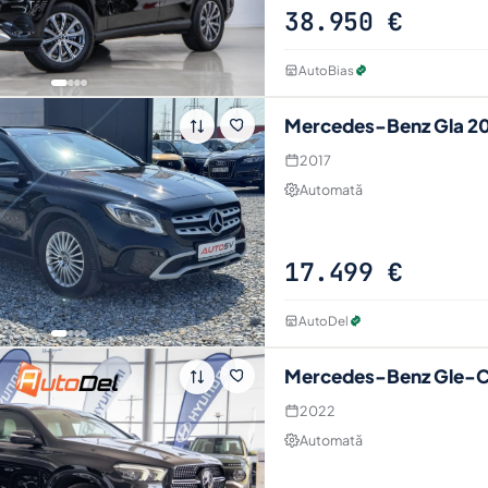
38.950 €
AutoBias
Mercedes-Benz Gla 2
2017
Automată
17.499 €
AutoDel
Mercedes-Benz Gle-
2022
Automată