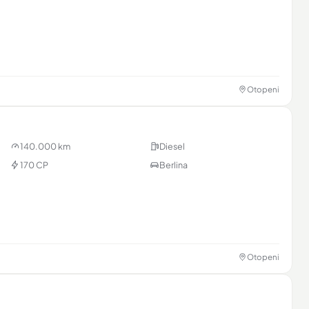
 & contact
nț →
Otopeni
140.000 km
Diesel
170 CP
Berlina
Otopeni