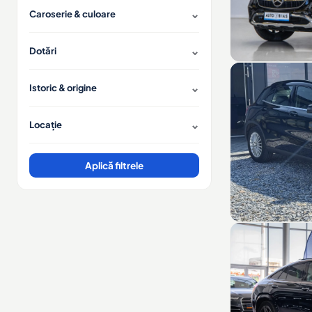
Caroserie & culoare
Dotări
Istoric & origine
Locație
Aplică filtrele