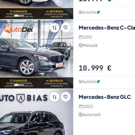
AutoDel
Mercedes-Benz C-Cla
2015
Manuală
10.999 €
AutoDel
Mercedes-Benz GLC
2022
Automată