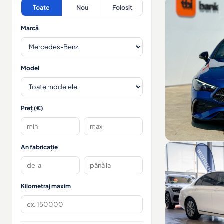
Toate
Nou
Folosit
Marcă
Model
Preț (€)
An fabricație
Kilometraj maxim