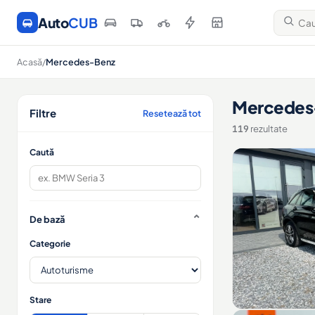
Auto
CUB
Acasă
/
Mercedes-Benz
Mercedes-
Filtre
Resetează tot
119
rezultate
Caută
De bază
Categorie
Stare