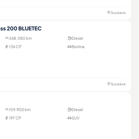
Suceava
ss 200 BLUETEC
268.080 km
Diesel
136 CP
Berlina
Suceava
159.900 km
Diesel
197 CP
SUV