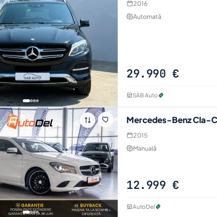
2016
Automată
29.990 €
SAB Auto
Mercedes-Benz Cla-Cl
2015
Manuală
12.999 €
AutoDel