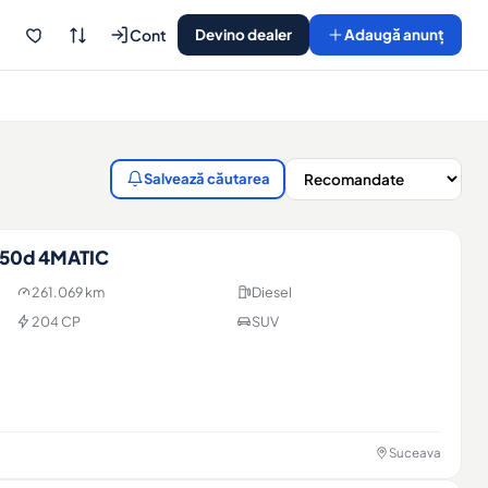
Cont
Devino dealer
Adaugă anunț
Salvează căutarea
250d 4MATIC
261.069 km
Diesel
204 CP
SUV
Suceava