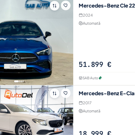
Mercedes-Benz Cle 2
2024
Automată
51.899 €
SAB Auto
Mercedes-Benz E-Cla
2017
Automată
18.999 €