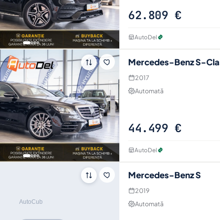
62.809 €
AutoDel
Mercedes-Benz S-Cla
2017
Automată
44.499 €
AutoDel
Mercedes-Benz S
2019
Automată
Vezi tot an