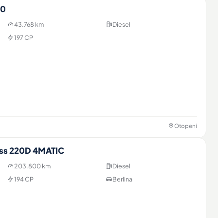
20
43.768 km
Diesel
197 CP
Otopeni
ss 220D 4MATIC
203.800 km
Diesel
194 CP
Berlina