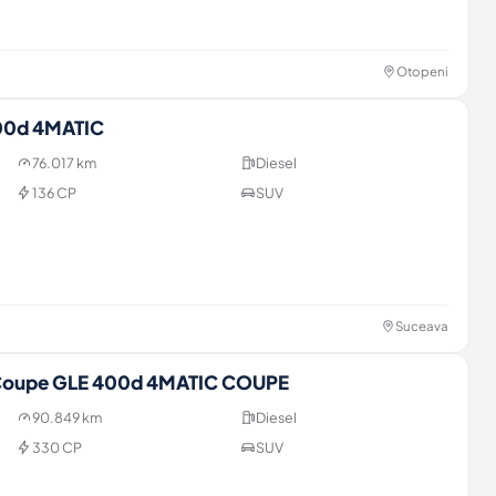
Otopeni
00d 4MATIC
76.017 km
Diesel
136 CP
SUV
Suceava
Coupe GLE 400d 4MATIC COUPE
90.849 km
Diesel
330 CP
SUV