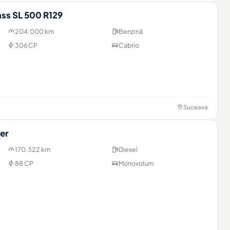
ss SL 500 R129
204.000 km
Benzină
306 CP
Cabrio
Suceava
er
170.322 km
Diesel
88 CP
Monovolum