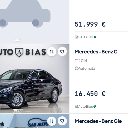
Foto · specificații
Intră pe anu
51.999 €
SAB Auto
Mercedes-Benz C
2014
Automată
16.450 €
AutoBias
Mercedes-Benz Gle