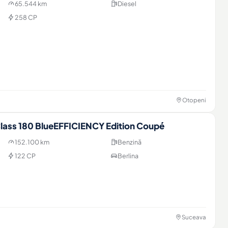
65.544 km
Diesel
258 CP
Otopeni
ass 180 BlueEFFICIENCY Edition Coupé
152.100 km
Benzină
122 CP
Berlina
Suceava