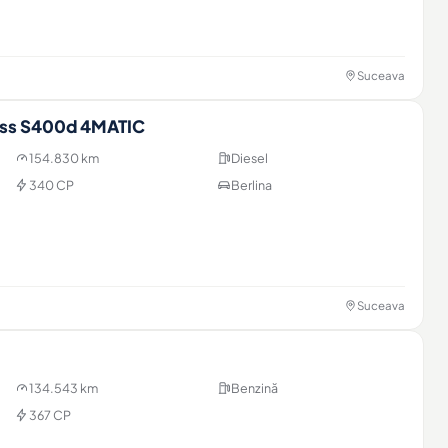
Suceava
ss S400d 4MATIC
154.830 km
Diesel
340 CP
Berlina
Suceava
134.543 km
Benzină
367 CP
unțul