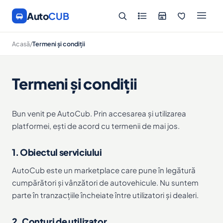
Auto
CUB
Acasă
/
Termeni și condiții
Termeni și condiții
Bun venit pe AutoCub. Prin accesarea și utilizarea
platformei, ești de acord cu termenii de mai jos.
1. Obiectul serviciului
AutoCub este un marketplace care pune în legătură
cumpărători și vânzători de autovehicule. Nu suntem
parte în tranzacțiile încheiate între utilizatori și dealeri.
2. Conturi de utilizator