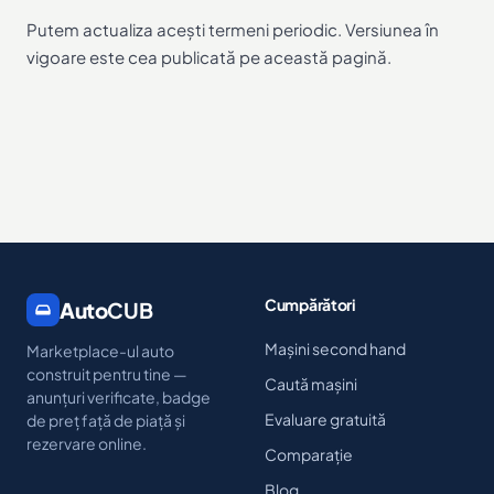
Putem actualiza acești termeni periodic. Versiunea în
vigoare este cea publicată pe această pagină.
Cumpărători
Auto
CUB
Mașini second hand
Marketplace-ul auto
construit pentru tine —
Caută mașini
anunțuri verificate, badge
Evaluare gratuită
de preț față de piață și
rezervare online.
Comparație
Blog