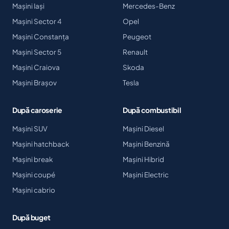
Mașini Iași
Mercedes-Benz
Mașini Sector 4
Opel
Mașini Constanța
Peugeot
Mașini Sector 5
Renault
Mașini Craiova
Skoda
Mașini Brașov
Tesla
După caroserie
După combustibil
Mașini SUV
Mașini Diesel
Mașini hatchback
Mașini Benzină
Mașini break
Mașini Hibrid
Mașini coupé
Mașini Electric
Mașini cabrio
După buget