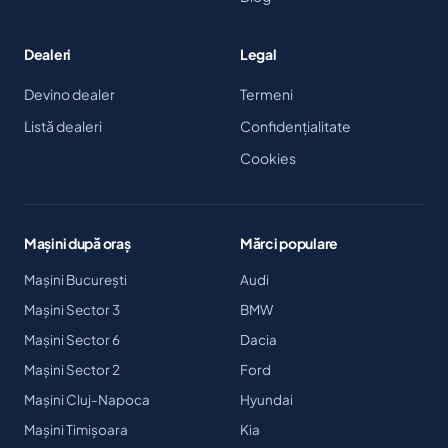
Dealeri
Legal
Devino dealer
Termeni
Listă dealeri
Confidențialitate
Cookies
Mașini după oraș
Mărci populare
Mașini București
Audi
Mașini Sector 3
BMW
Mașini Sector 6
Dacia
Mașini Sector 2
Ford
Mașini Cluj-Napoca
Hyundai
Mașini Timișoara
Kia