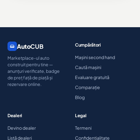
Cumpărători
Auto
CUB
Mașini second hand
Marketplace-ul auto
construit pentru tine —
Caută mașini
anunțuri verificate, badge
Evaluare gratuită
de preț față de piață și
rezervare online.
Comparație
Blog
Dealeri
Legal
Devino dealer
Termeni
Listă dealeri
Confidențialitate