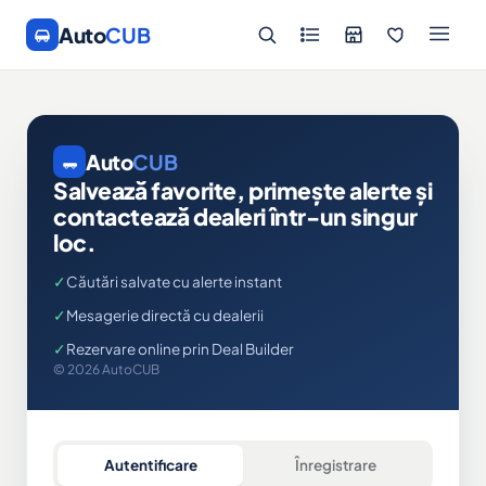
Auto
CUB
Auto
CUB
Salvează favorite, primește alerte și
contactează dealeri într-un singur
loc.
✓
Căutări salvate cu alerte instant
✓
Mesagerie directă cu dealerii
✓
Rezervare online prin Deal Builder
© 2026 AutoCUB
Autentificare
Înregistrare