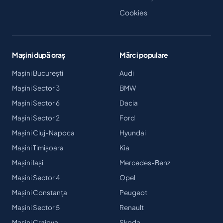
Cookies
Mașini după oraș
Mărci populare
Mașini București
Audi
Mașini Sector 3
BMW
Mașini Sector 6
Dacia
Mașini Sector 2
Ford
Mașini Cluj-Napoca
Hyundai
Mașini Timișoara
Kia
Mașini Iași
Mercedes-Benz
Mașini Sector 4
Opel
Mașini Constanța
Peugeot
Mașini Sector 5
Renault
Mașini Craiova
Skoda