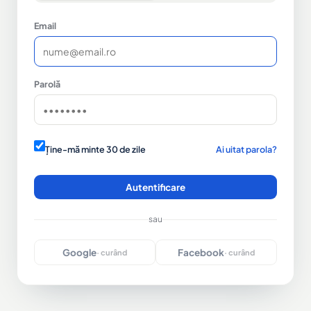
Email
Parolă
Ține-mă minte 30 de zile
Ai uitat parola?
Autentificare
sau
Google
Facebook
· curând
· curând