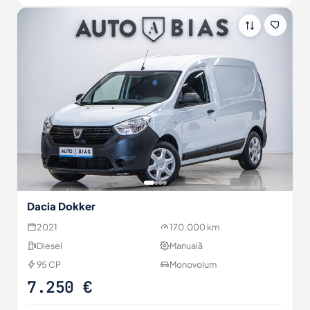
Dacia Dokker
2021
170.000 km
Diesel
Manuală
95 CP
Monovolum
7.250 €