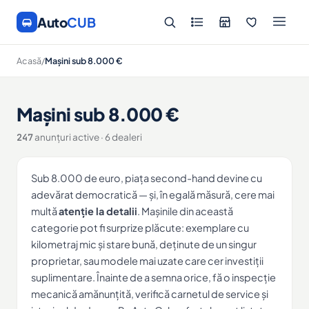
Auto
CUB
Acasă
/
Mașini sub 8.000 €
Mașini sub 8.000 €
247
anunțuri active · 6 dealeri
Sub 8.000 de euro, piața second-hand devine cu
adevărat democratică — și, în egală măsură, cere mai
multă
atenție la detalii
. Mașinile din această
categorie pot fi surprize plăcute: exemplare cu
kilometraj mic și stare bună, deținute de un singur
proprietar, sau modele mai uzate care cer investiții
suplimentare. Înainte de a semna orice, fă o inspecție
mecanică amănunțită, verifică carnetul de service și