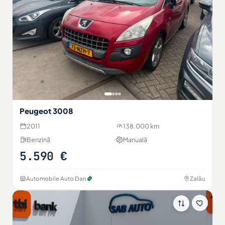
Peugeot 3008
2011
138.000 km
Benzină
Manuală
5.590 €
Automobile Auto Dan
Zalău