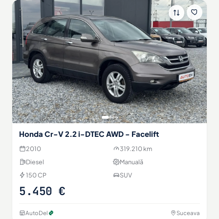
Honda Cr-V 2.2 i-DTEC AWD - Facelift
2010
319.210 km
Diesel
Manuală
150 CP
SUV
5.450 €
AutoDel
Suceava