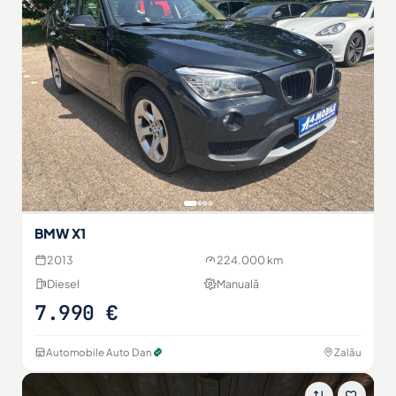
BMW X1
2013
224.000 km
Diesel
Manuală
7.990 €
Automobile Auto Dan
Zalău