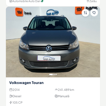
Automobile Auto Dan
Zalău
Volkswagen Touran
2014
241.489 km
Diesel
Manuală
105 CP