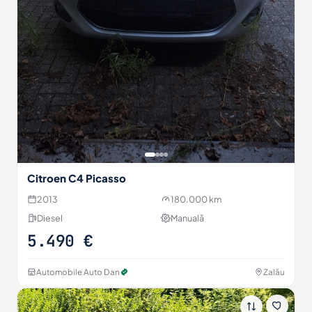
Citroen C4 Picasso
2013
180.000 km
Diesel
Manuală
5.490 €
Automobile Auto Dan
Zalău