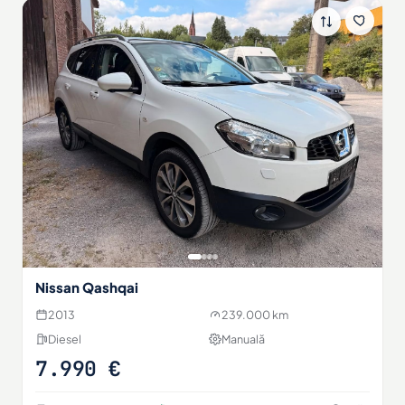
Nissan Qashqai
2013
239.000 km
Diesel
Manuală
7.990 €