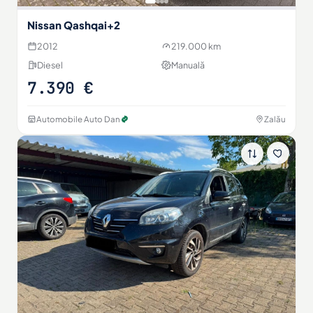
Nissan Qashqai+2
2012
219.000 km
Diesel
Manuală
7.390 €
Automobile Auto Dan
Zalău