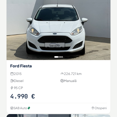
Ford Fiesta
2015
226.721 km
Diesel
Manuală
95 CP
4.990 €
SAB Auto
Otopeni