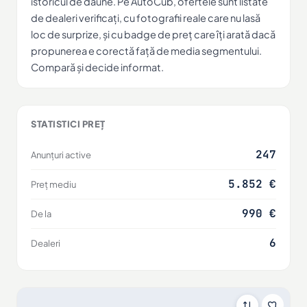
istoricul de daune. Pe AutoCub, ofertele sunt listate
de dealeri verificați, cu fotografii reale care nu lasă
loc de surprize, și cu badge de preț care îți arată dacă
propunerea e corectă față de media segmentului.
Compară și decide informat.
STATISTICI PREȚ
247
Anunțuri active
5.852 €
Preț mediu
990 €
De la
6
Dealeri