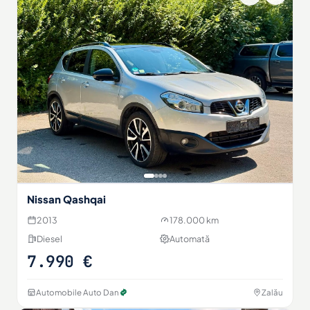
Nissan Qashqai
2013
178.000 km
Diesel
Automată
7.990 €
Automobile Auto Dan
Zalău