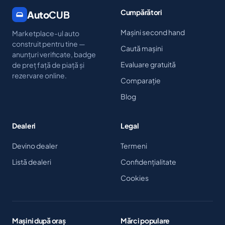
Cumpărători
Auto
CUB
Mașini second hand
Marketplace-ul auto
construit pentru tine —
Caută mașini
anunțuri verificate, badge
Evaluare gratuită
de preț față de piață și
rezervare online.
Comparație
Blog
Dealeri
Legal
Devino dealer
Termeni
Listă dealeri
Confidențialitate
Cookies
Mașini după oraș
Mărci populare