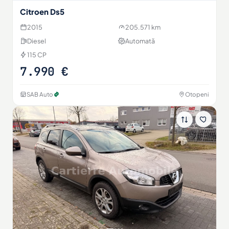
Citroen Ds5
2015
205.571 km
Diesel
Automată
115 CP
7.990 €
SAB Auto
Otopeni