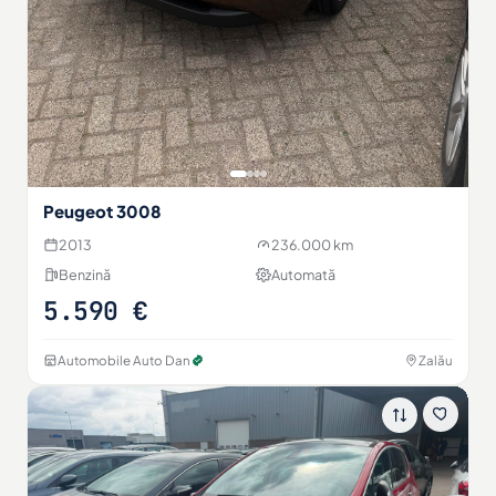
Peugeot 3008
2013
236.000 km
Benzină
Automată
5.590 €
Automobile Auto Dan
Zalău