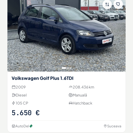
Volkswagen Golf Plus 1.6TDI
2009
208.436 km
Diesel
Manuală
105 CP
Hatchback
5.650 €
AutoDel
Suceava