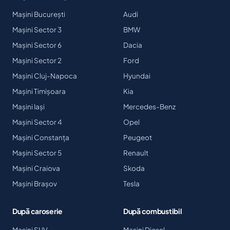
Mașini București
Audi
Mașini Sector 3
BMW
Mașini Sector 6
Dacia
Mașini Sector 2
Ford
Mașini Cluj-Napoca
Hyundai
Mașini Timișoara
Kia
Mașini Iași
Mercedes-Benz
Mașini Sector 4
Opel
Mașini Constanța
Peugeot
Mașini Sector 5
Renault
Mașini Craiova
Skoda
Mașini Brașov
Tesla
După caroserie
După combustibil
Mașini SUV
Mașini Diesel