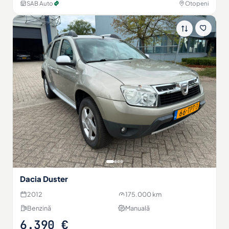
SAB Auto
Otopeni
Dacia Duster
2012
175.000 km
Benzină
Manuală
6.390 €