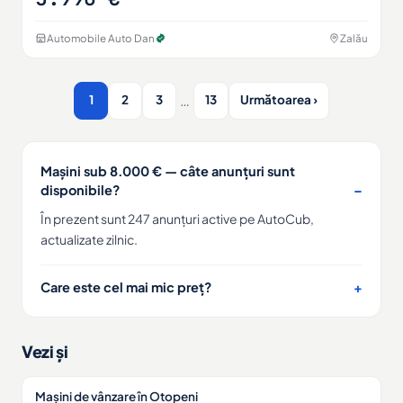
Automobile Auto Dan
Zalău
…
1
2
3
13
Următoarea ›
Mașini sub 8.000 € — câte anunțuri sunt
disponibile?
În prezent sunt 247 anunțuri active pe AutoCub,
actualizate zilnic.
Care este cel mai mic preț?
Vezi și
Mașini de vânzare în Otopeni