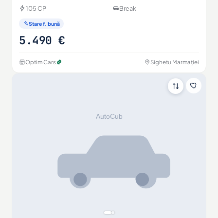
105 CP
Break
Stare f. bună
5.490 €
Optim Cars
Sighetu Marmației