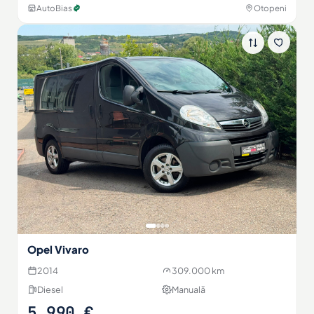
AutoBias
Otopeni
Opel Vivaro
2014
309.000 km
Diesel
Manuală
5.990 €