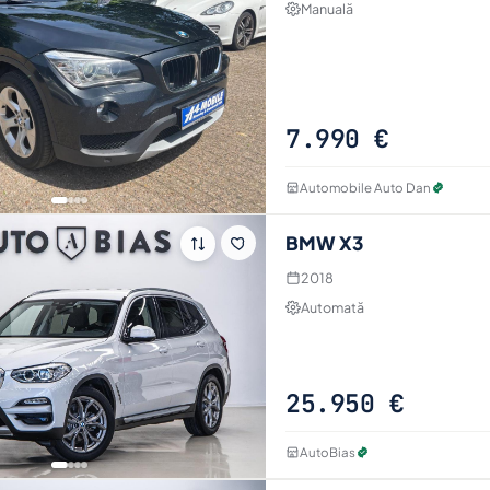
Manuală
7.990 €
Automobile Auto Dan
BMW X3
2018
Automată
25.950 €
AutoBias