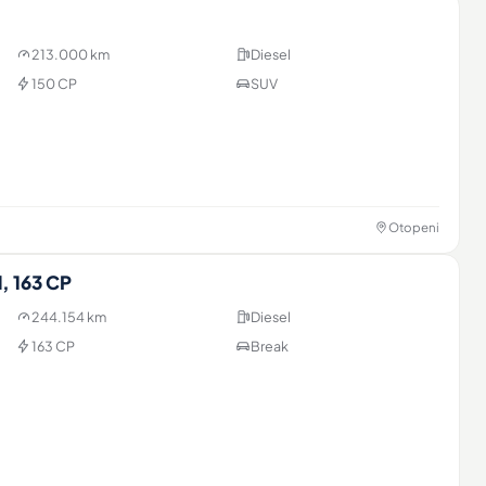
213.000 km
Diesel
150 CP
SUV
Otopeni
, 163 CP
244.154 km
Diesel
163 CP
Break