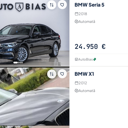
BMW Seria 5
2018
Automată
24.950 €
AutoBias
BMW X1
2012
Automată