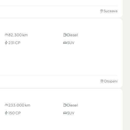
Suceava
82.300 km
Diesel
231 CP
SUV
Otopeni
233.000 km
Diesel
150 CP
SUV