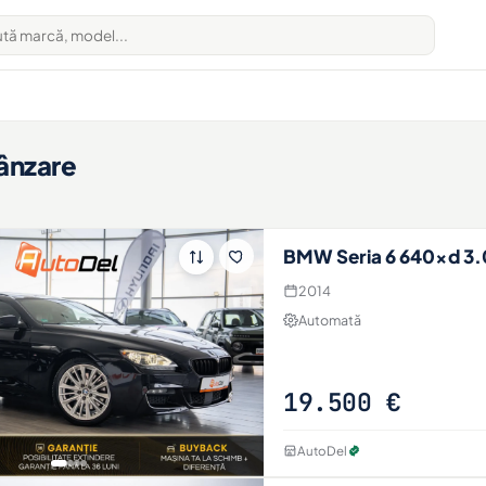
ânzare
BMW Seria 6 640xd 3.
2014
Automată
19.500 €
AutoDel