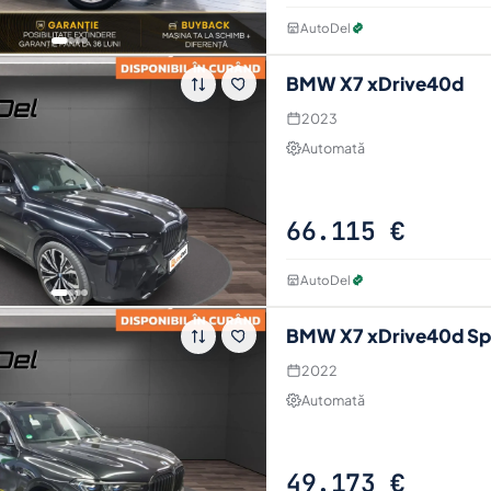
AutoDel
BMW X7 xDrive40d
2023
Automată
66.115 €
AutoDel
BMW X7 xDrive40d Sp
2022
Automată
49.173 €