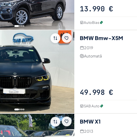
13.990 €
AutoBias
BMW Bmw-X5M
2019
Automată
49.998 €
SAB Auto
BMW X1
2013