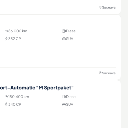
Suceava
86.000 km
Diesel
352 CP
SUV
Suceava
ort-Automatic "M Sportpaket"
150.400 km
Diesel
340 CP
SUV