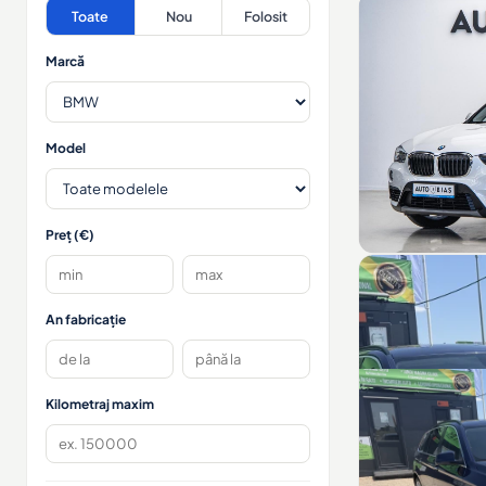
Toate
Nou
Folosit
Marcă
Model
Preț (€)
An fabricație
Kilometraj maxim