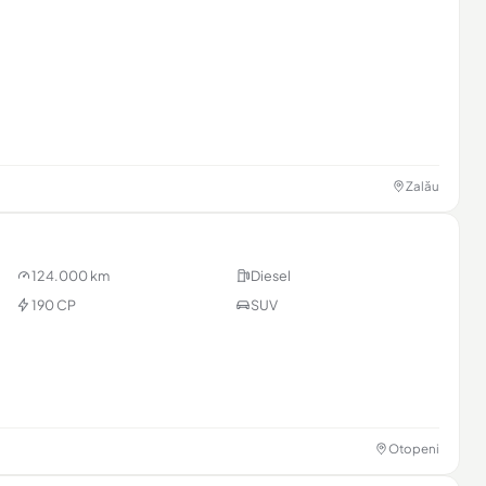
Zalău
124.000 km
Diesel
190 CP
SUV
Otopeni