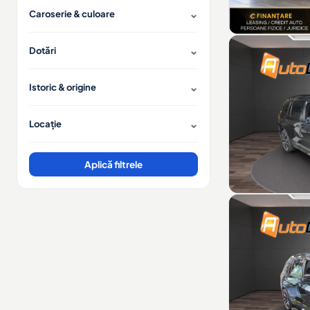
Caroserie & culoare
Dotări
Istoric & origine
Locație
Aplică filtrele