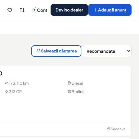
Cont
Devino dealer
Adaugă anunț
Salvează căutarea
0
173.110 km
Diesel
313 CP
Berlina
Suceava