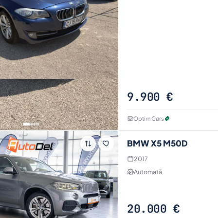
9.900 €
Optim Cars
BMW X5 M50D
2017
Automată
20.000 €