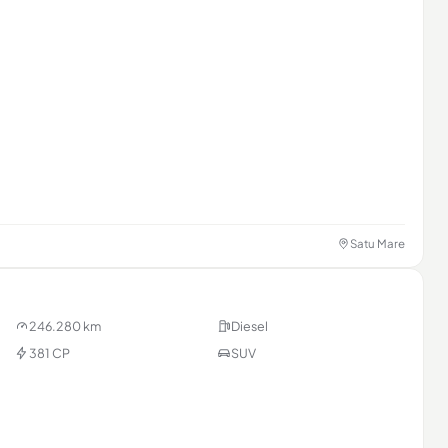
Satu Mare
246.280 km
Diesel
381 CP
SUV