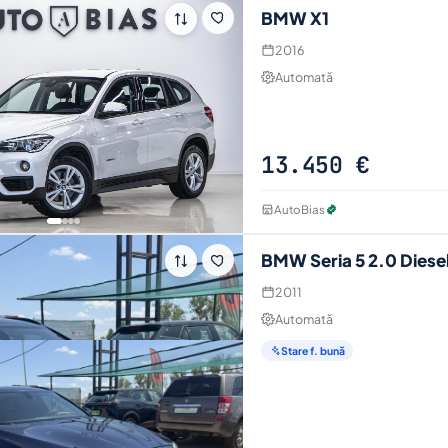
BMW X1
2016
Automată
13.450 €
AutoBias
BMW Seria 5 2.0 Diesel
2011
Automată
Stare f. bună