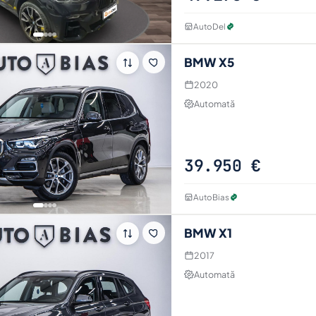
AutoDel
BMW X5
2020
Automată
39.950 €
AutoBias
BMW X1
2017
Automată