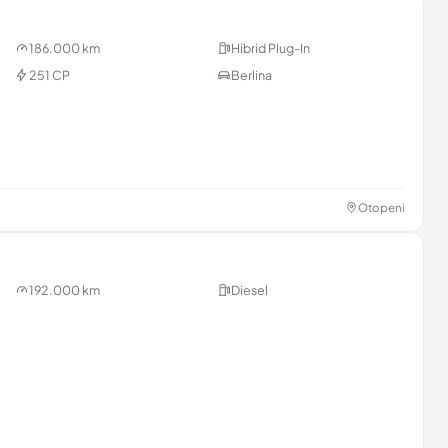
186.000 km
Hibrid Plug-In
251 CP
Berlina
Otopeni
192.000 km
Diesel