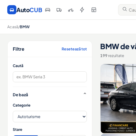
Auto
CUB
Acasă
/
BMW
BMW de v
Filtre
Resetează tot
199
rezultate
Caută
De bază
Categorie
Stare