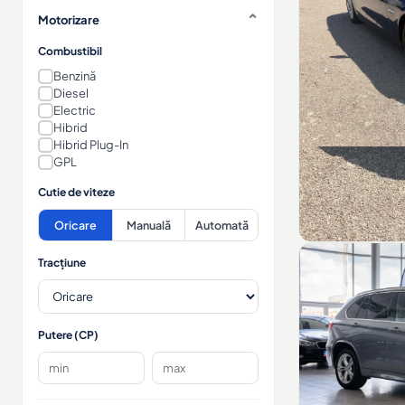
Motorizare
Combustibil
Benzină
Diesel
Electric
Hibrid
Hibrid Plug-In
GPL
Cutie de viteze
Oricare
Manuală
Automată
Tracțiune
Putere (CP)