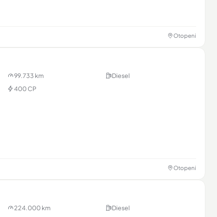
Otopeni
99.733 km
Diesel
400 CP
Otopeni
224.000 km
Diesel