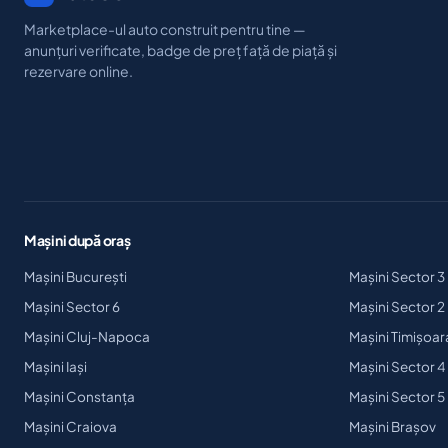
Marketplace-ul auto construit pentru tine —
anunțuri verificate, badge de preț față de piață și
rezervare online.
Mașini după oraș
Mașini București
Mașini Sector 3
Mașini Sector 6
Mașini Sector 2
Mașini Cluj-Napoca
Mașini Timișoar
Mașini Iași
Mașini Sector 4
Mașini Constanța
Mașini Sector 5
Mașini Craiova
Mașini Brașov