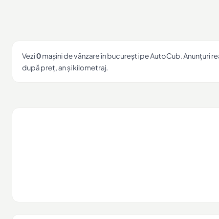
Vezi
0
mașini de vânzare în bucurești pe AutoCub. Anunțuri real
după preț, an și kilometraj.