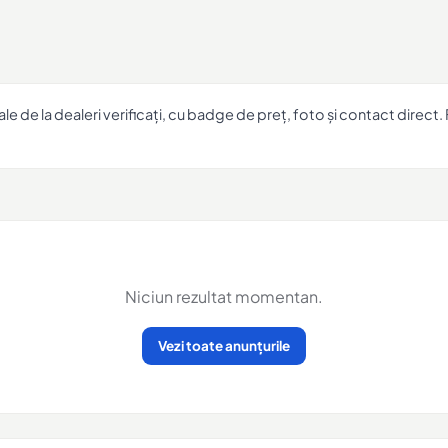
e de la dealeri verificați, cu badge de preț, foto și contact direct. 
Niciun rezultat momentan.
Vezi toate anunțurile