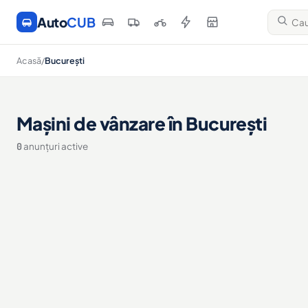
Auto
CUB
Acasă
/
București
Mașini de vânzare în București
0
anunțuri active