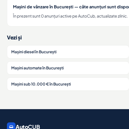
Mașini de vânzare în București — câte anunțuri sunt dispo
În prezent sunt 0 anunțuri active pe AutoCub, actualizate zilnic.
Vezi și
Mașini diesel în București
Mașini automate în București
Mașini sub 10.000 € în București
Auto
CUB