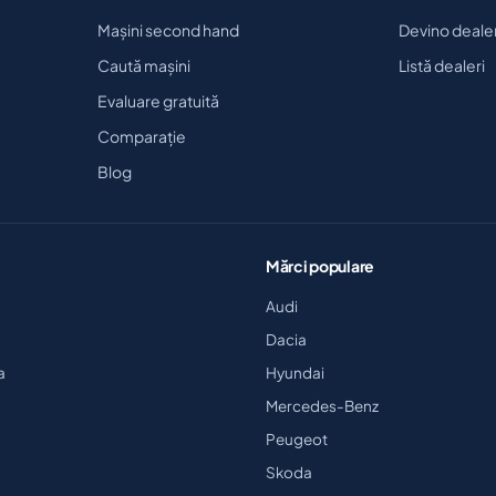
Mașini second hand
Devino deale
Caută mașini
Listă dealeri
Evaluare gratuită
Comparație
Blog
Mărci populare
Audi
Dacia
a
Hyundai
Mercedes-Benz
Peugeot
Skoda