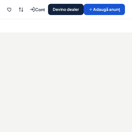
Cont
Devino dealer
Adaugă anunț