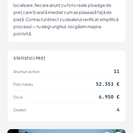
localizare, fiecare anunț cu foto reale și badge de
preț care îți arată imediat cum se plasează față de
piață. Contactul direct cu dealerul verificat simplifică
procesul — tu alegi unghiul, noi găsim mașina
potrivită.
STATISTICI PREȚ
11
Anunțuri active
52.353 €
Preț mediu
6.950 €
De la
4
Dealeri