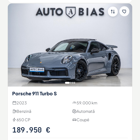
Porsche 911 Turbo S
2023
59.000 km
Benzină
Automată
650 CP
Coupé
189.950 €