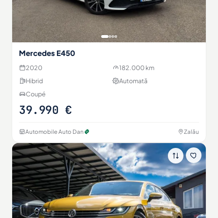
Mercedes E450
2020
182.000 km
Hibrid
Automată
Coupé
39.990 €
Automobile Auto Dan
Zalău