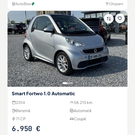
AutoBias
Otopeni
Smart Fortwo 1.0 Automatic
2014
58.215 km
Benzină
Automată
71 CP
Coupé
6.950 €