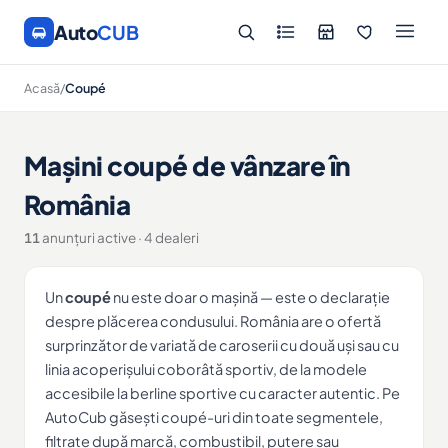
Auto
CUB
Acasă
/
Coupé
Mașini coupé de vânzare în
România
11
anunțuri active · 4 dealeri
Un
coupé
nu este doar o mașină — este o declarație
despre plăcerea condusului. România are o ofertă
surprinzător de variată de caroserii cu două uși sau cu
linia acoperișului coborâtă sportiv, de la modele
accesibile la berline sportive cu caracter autentic. Pe
AutoCub găsești coupé-uri din toate segmentele,
filtrate după marcă, combustibil, putere sau