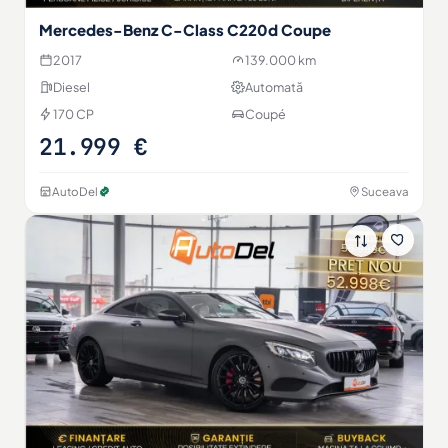
Mercedes-Benz C-Class C220d Coupe
2017
139.000 km
Diesel
Automată
170 CP
Coupé
21.999 €
AutoDel
Suceava