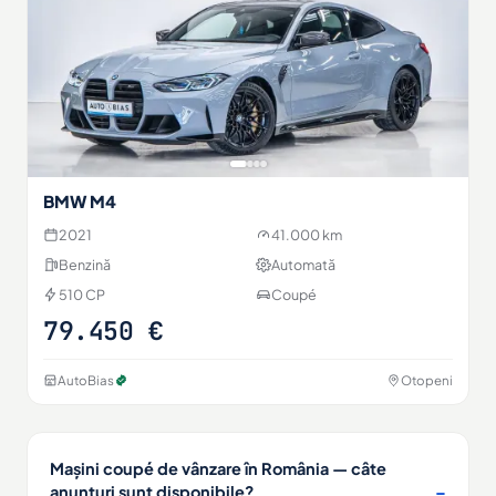
BMW M4
2021
41.000 km
Benzină
Automată
510 CP
Coupé
79.450 €
AutoBias
Otopeni
Mașini coupé de vânzare în România — câte
anunțuri sunt disponibile?