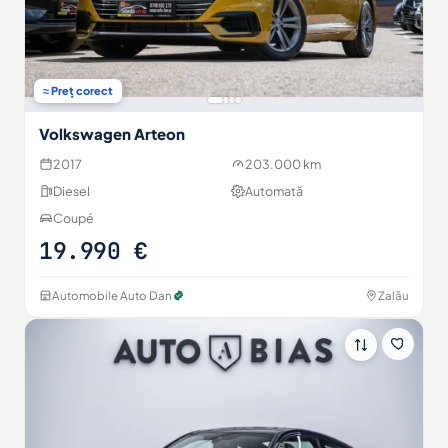
≈ Preț corect
Volkswagen Arteon
2017
203.000 km
Diesel
Automată
Coupé
19.990 €
Automobile Auto Dan
Zalău