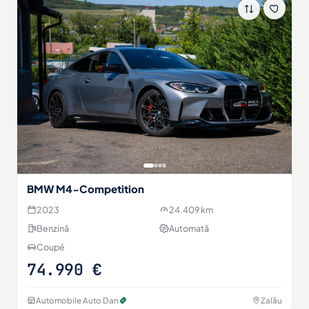
BMW M4-Competition
2023
24.409 km
Benzină
Automată
Coupé
74.990 €
Automobile Auto Dan
Zalău