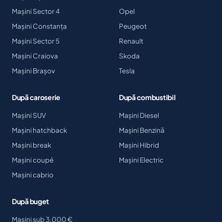
Mașini Sector 4
Opel
Mașini Constanța
Peugeot
Mașini Sector 5
Renault
Mașini Craiova
Skoda
Mașini Brașov
Tesla
După caroserie
După combustibil
Mașini SUV
Mașini Diesel
Mașini hatchback
Mașini Benzină
Mașini break
Mașini Hibrid
Mașini coupé
Mașini Electric
Mașini cabrio
După buget
Mașini sub 3.000 €