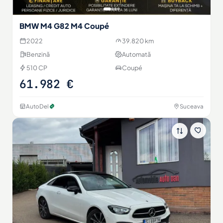
BMW M4 G82 M4 Coupé
2022
39.820 km
Benzină
Automată
510 CP
Coupé
61.982 €
AutoDel
Suceava