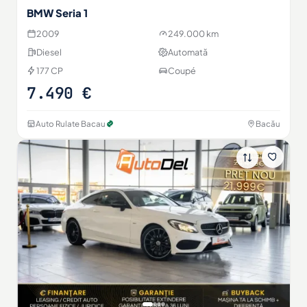
BMW Seria 1
2009
249.000 km
Diesel
Automată
177 CP
Coupé
7.490 €
Auto Rulate Bacau
Bacău