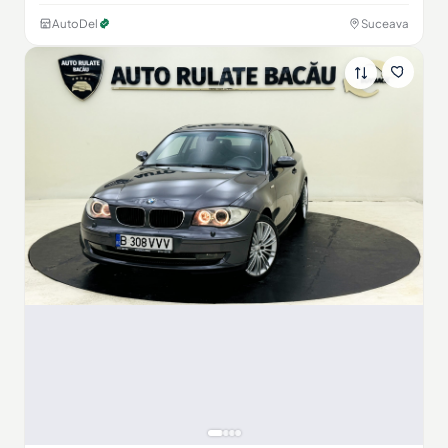
AutoDel
Suceava