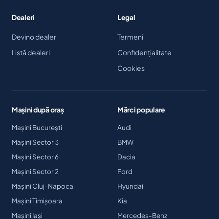
Dealeri
Legal
Devino dealer
Termeni
Listă dealeri
Confidențialitate
Cookies
Mașini după oraș
Mărci populare
Mașini București
Audi
Mașini Sector 3
BMW
Mașini Sector 6
Dacia
Mașini Sector 2
Ford
Mașini Cluj-Napoca
Hyundai
Mașini Timișoara
Kia
Mașini Iași
Mercedes-Benz