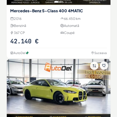
Mercedes-Benz S-Class 400 4MATIC
2016
66.450 km
Benzină
Automată
367 CP
Coupé
42.140 €
AutoDel
Suceava