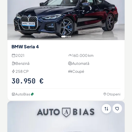
BMW Seria 4
2021
160.000 km
Benzină
Automată
258 CP
Coupé
30.950 €
AutoBias
Otopeni