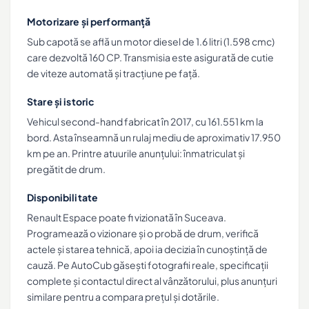
Motorizare și performanță
Sub capotă se află un motor diesel de 1.6 litri (1.598 cmc)
care dezvoltă 160 CP. Transmisia este asigurată de cutie
de viteze automată și tracțiune pe față.
Stare și istoric
Vehicul second-hand fabricat în 2017, cu 161.551 km la
bord. Asta înseamnă un rulaj mediu de aproximativ 17.950
km pe an. Printre atuurile anunțului: înmatriculat și
pregătit de drum.
Disponibilitate
Renault Espace poate fi vizionată în Suceava.
Programează o vizionare și o probă de drum, verifică
actele și starea tehnică, apoi ia decizia în cunoștință de
cauză. Pe AutoCub găsești fotografii reale, specificații
complete și contactul direct al vânzătorului, plus anunțuri
similare pentru a compara prețul și dotările.