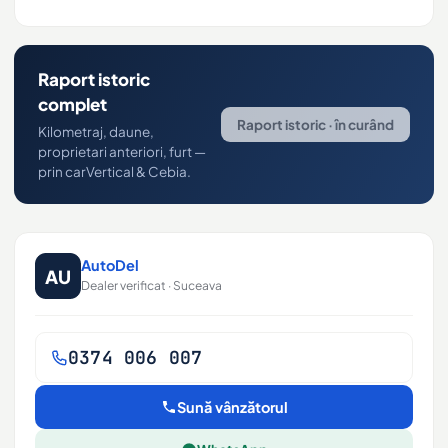
Raport istoric
complet
Raport istoric · în curând
Kilometraj, daune,
proprietari anteriori, furt —
prin carVertical & Cebia.
AutoDel
AU
Dealer verificat · Suceava
0374 006 007
Sună vânzătorul