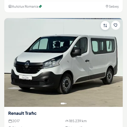
Autolux Romania
Sebeș
Renault Trafic
2017
185.239 km