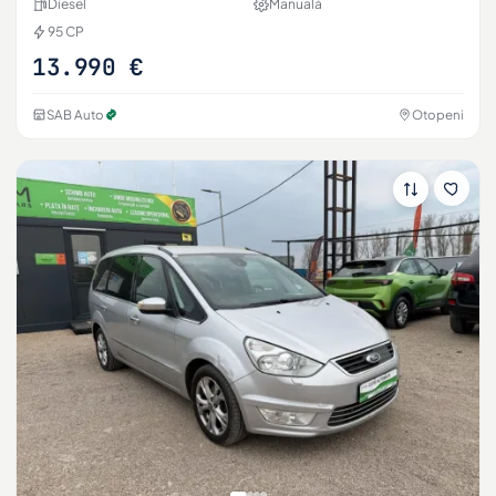
Diesel
Manuală
95 CP
13.990 €
SAB Auto
Otopeni