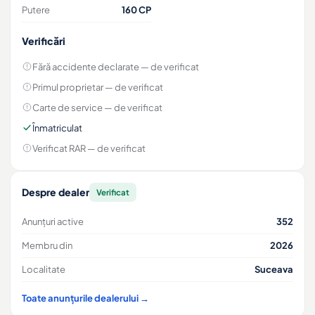
Putere
160 CP
Verificări
Fără accidente declarate
— de verificat
Primul proprietar
— de verificat
Carte de service
— de verificat
Înmatriculat
Verificat RAR
— de verificat
Despre dealer
Verificat
Anunțuri active
352
Membru din
2026
Localitate
Suceava
Toate anunțurile dealerului →