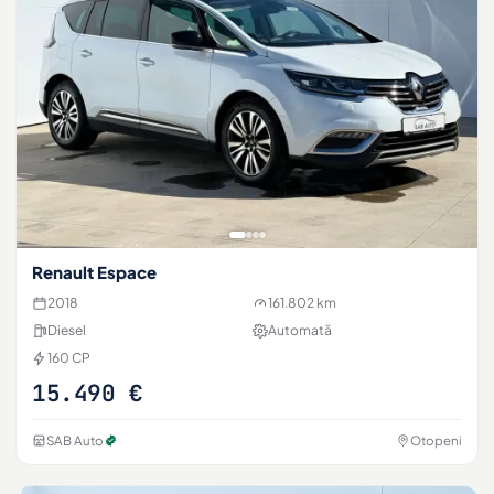
Renault Espace
2018
161.802 km
Diesel
Automată
160 CP
15.490 €
SAB Auto
Otopeni