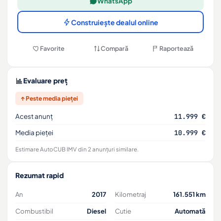
WhatsApp
Construiește dealul online
Favorite
Compară
Raportează
Evaluare preț
↑ Peste media pieței
Acest anunț
11.999 €
Media pieței
10.999 €
Estimare AutoCUB IMV din 2 anunțuri similare.
Rezumat rapid
An
2017
Kilometraj
161.551 km
Combustibil
Diesel
Cutie
Automată