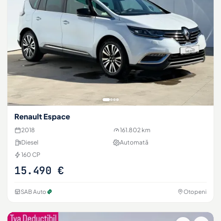
Renault Espace
2018
161.802 km
Diesel
Automată
160 CP
15.490 €
SAB Auto
Otopeni