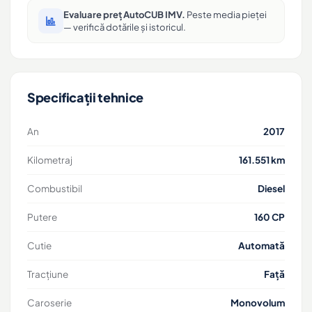
Evaluare preț AutoCUB IMV.
Peste media pieței
— verifică dotările și istoricul.
Specificații tehnice
An
2017
Kilometraj
161.551 km
Combustibil
Diesel
Putere
160 CP
Cutie
Automată
Tracțiune
Față
Caroserie
Monovolum