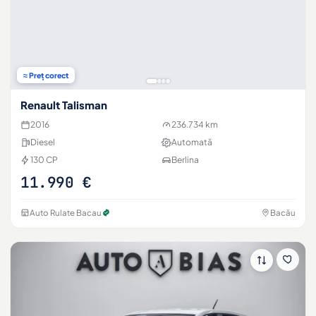
≈ Preț corect
Renault Talisman
2016
236.734 km
Diesel
Automată
130 CP
Berlina
11.990 €
Auto Rulate Bacau
Bacău