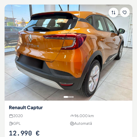
Renault Captur
2020
96.000 km
GPL
Automată
12.990 €