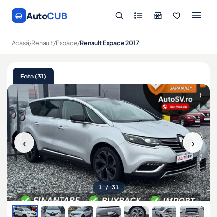
Auto
CUB
Acasă
/
Renault
/
Espace
/
Renault Espace 2017
Foto (31)
‹
›
1
/ 31