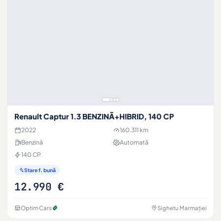
Renault Captur 1.3 BENZINĂ+HIBRID, 140 CP
2022
160.311 km
Benzină
Automată
140 CP
Stare f. bună
12.990 €
Optim Cars
Sighetu Marmației