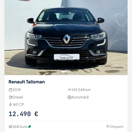
Renault Talisman
2019
145.548 km
Diesel
Automată
160 CP
12.490 €
SAB Auto
Otopeni