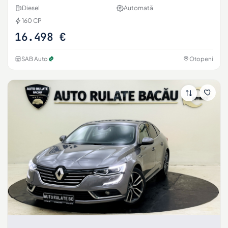
Diesel
Automată
160 CP
16.498 €
SAB Auto
Otopeni