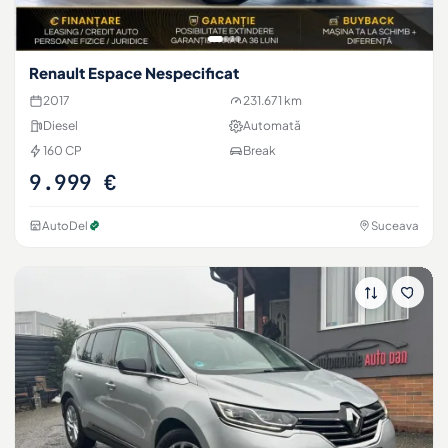
Renault Espace Nespecificat
2017
231.671 km
Diesel
Automată
160 CP
Break
9.999 €
AutoDel
Suceava