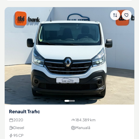
Renault Trafic
2020
184.389 km
Diesel
Manuală
95 CP