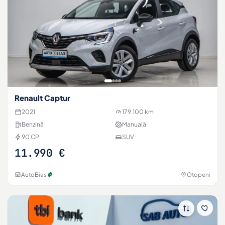
Renault Captur
2021
179.100 km
Benzină
Manuală
90 CP
SUV
11.990 €
AutoBias
Otopeni