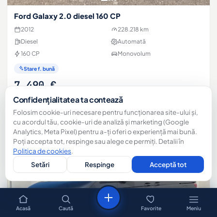
Ford Galaxy 2.0 diesel 160 CP
2012
228.218 km
Diesel
Automată
160 CP
Monovolum
Stare f. bună
7.490 €
Confidențialitatea ta contează
Optim Cars
Satu Mare
Folosim cookie-uri necesare pentru funcționarea site-ului și,
cu acordul tău, cookie-uri de analiză și marketing (Google
Analytics, Meta Pixel) pentru a-ți oferi o experiență mai bună.
Poți accepta tot, respinge sau alege ce permiți. Detalii în
Politica de cookies
.
Setări
Respinge
Acceptă tot
Sună
WhatsApp
Acasă
Caută
Favorite
Meniu