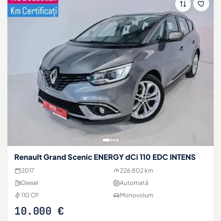
Renault Grand Scenic ENERGY dCi 110 EDC INTENS
2017
226.802 km
Diesel
Automată
110 CP
Monovolum
10.000 €