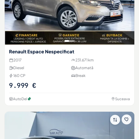
Renault Espace Nespecificat
2017
231.671 km
Diesel
Automată
160 CP
Break
9.999 €
AutoDel
Suceava