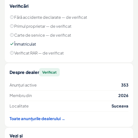
Verificări
Fără accidente declarate
— de verificat
Primul proprietar
— de verificat
Carte de service
— de verificat
Înmatriculat
Verificat RAR
— de verificat
Despre dealer
Verificat
Anunțuri active
353
Membru din
2026
Localitate
Suceava
Toate anunțurile dealerului →
Vezi și