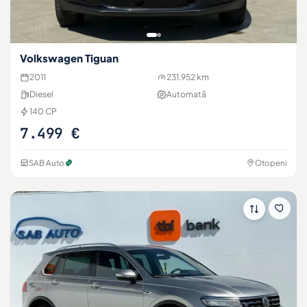
Volkswagen Tiguan
2011
231.952 km
Diesel
Automată
140 CP
7.499 €
SAB Auto
Otopeni