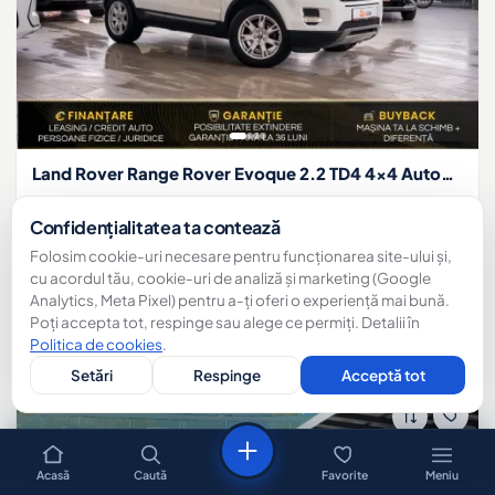
Land Rover Range Rover Evoque 2.2 TD4 4x4 Automat SE
2013
208.245 km
Confidențialitatea ta contează
Diesel
Automată
Folosim cookie-uri necesare pentru funcționarea site-ului și,
150 CP
SUV
cu acordul tău, cookie-uri de analiză și marketing (Google
12.999 €
Analytics, Meta Pixel) pentru a-ți oferi o experiență mai bună.
Poți accepta tot, respinge sau alege ce permiți. Detalii în
AutoDel
Suceava
Politica de cookies
.
Setări
Respinge
Acceptă tot
Sună
WhatsApp
Acasă
Caută
Favorite
Meniu