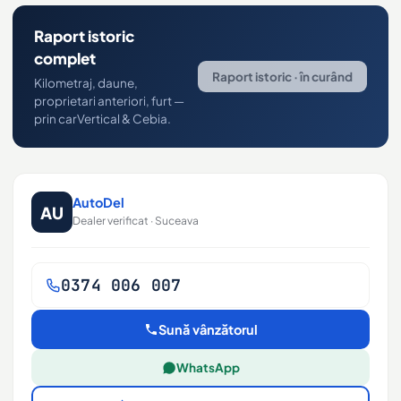
Raport istoric
complet
Raport istoric · în curând
Kilometraj, daune,
proprietari anteriori, furt —
prin carVertical & Cebia.
AutoDel
AU
Dealer verificat · Suceava
0374 006 007
Sună vânzătorul
WhatsApp