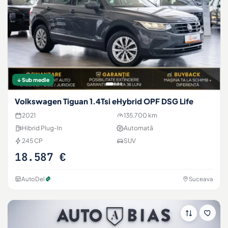
↓ Sub medie
Volkswagen Tiguan 1.4Tsi eHybrid OPF DSG Life
2021
135.700 km
Hibrid Plug-In
Automată
245 CP
SUV
18.587 €
AutoDel
Suceava