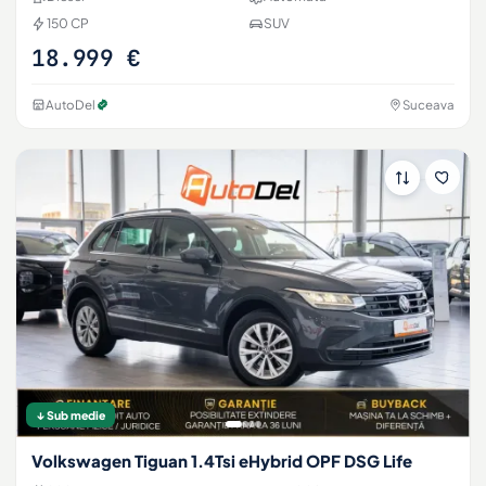
150 CP
SUV
18.999 €
AutoDel
Suceava
↓ Sub medie
Volkswagen Tiguan 1.4Tsi eHybrid OPF DSG Life