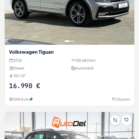
Volkswagen Tiguan
2016
155.680 km
Diesel
Automată
150 CP
16.990 €
SAB Auto
Otopeni