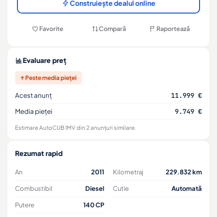
Construiește dealul online
Favorite
Compară
Raportează
Evaluare preț
↑ Peste media pieței
Acest anunț
11.999 €
Media pieței
9.749 €
Estimare AutoCUB IMV din 2 anunțuri similare.
Rezumat rapid
An
2011
Kilometraj
229.832 km
Combustibil
Diesel
Cutie
Automată
Putere
140 CP