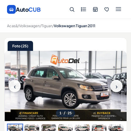
Auto
CUB
Acasă
/
Volkswagen
/
Tiguan
/
Volkswagen Tiguan 2011
Foto (25)
‹
›
1
/ 25