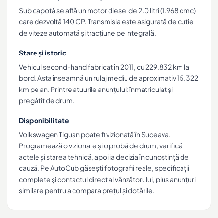
Sub capotă se află un motor diesel de 2.0 litri (1.968 cmc)
care dezvoltă 140 CP. Transmisia este asigurată de cutie
de viteze automată și tracțiune pe integrală.
Stare și istoric
Vehicul second-hand fabricat în 2011, cu 229.832 km la
bord. Asta înseamnă un rulaj mediu de aproximativ 15.322
km pe an. Printre atuurile anunțului: înmatriculat și
pregătit de drum.
Disponibilitate
Volkswagen Tiguan poate fi vizionată în Suceava.
Programează o vizionare și o probă de drum, verifică
actele și starea tehnică, apoi ia decizia în cunoștință de
cauză. Pe AutoCub găsești fotografii reale, specificații
complete și contactul direct al vânzătorului, plus anunțuri
similare pentru a compara prețul și dotările.