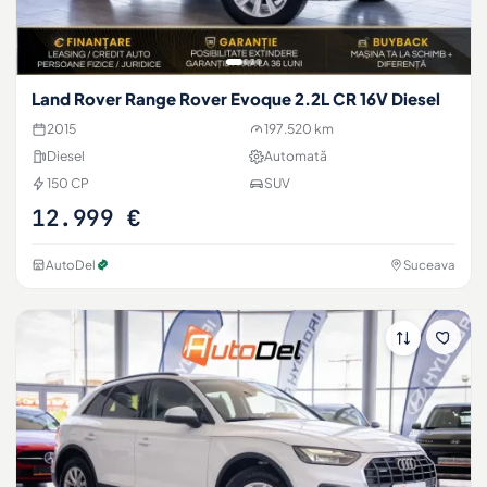
Land Rover Range Rover Evoque 2.2L CR 16V Diesel
2015
197.520 km
Diesel
Automată
150 CP
SUV
12.999 €
AutoDel
Suceava