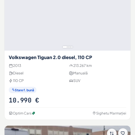
Volkswagen Tiguan 2.0 diesel, 110 CP
2013
213.267 km
Diesel
Manuală
110 CP
SUV
Stare f. bună
10.990 €
Optim Cars
Sighetu Marmației