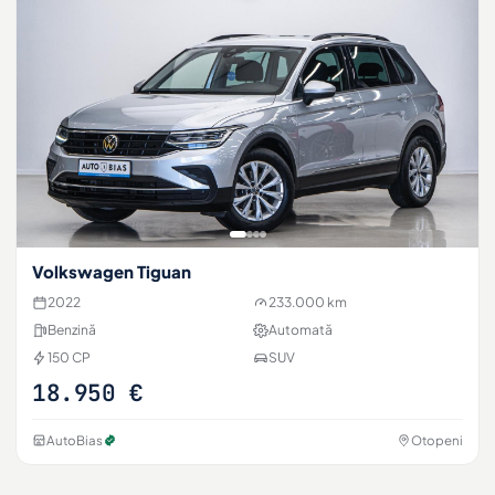
Volkswagen Tiguan
2022
233.000 km
Benzină
Automată
150 CP
SUV
18.950 €
AutoBias
Otopeni