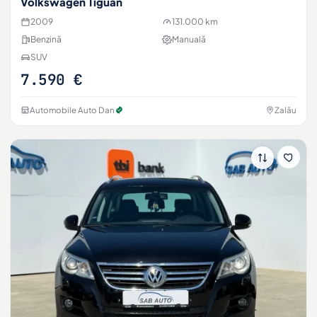
Volkswagen Tiguan
2009
131.000 km
Benzină
Manuală
SUV
7.590 €
Automobile Auto Dan
Zalău