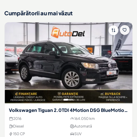
Cumpărătorii au mai văzut
Volkswagen Tiguan 2.0TDI 4Motion DSG BlueMotion Tech
2016
164.050 km
Diesel
Automată
150 CP
SUV