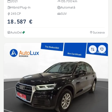
2021
135.700 km
Hibrid Plug-In
Automată
245 CP
SUV
18.587 €
AutoDel
Suceava