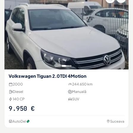
Volkswagen Tiguan 2.0TDI 4Motion
2000
244.650 km
Diesel
Manuală
140 CP
SUV
9.950 €
AutoDel
Suceava