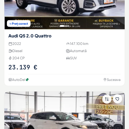
≈ Preț corect
Audi Q5 2.0 Quattro
2022
147.100 km
Diesel
Automată
204 CP
SUV
23.139 €
AutoDel
Suceava