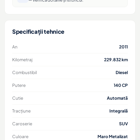
— verifică dotările și istoricul.
Specificații tehnice
An
2011
Kilometraj
229.832 km
Combustibil
Diesel
Putere
140 CP
Cutie
Automată
Tracțiune
Integrală
Caroserie
SUV
Culoare
Maro Metalizat