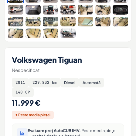
Volkswagen Tiguan
Nespecificat
2011
229.832 km
Diesel
Automată
140 CP
11.999 €
↑ Peste media pieței
Evaluare preț AutoCUB IMV.
Peste media pieței