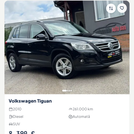
Volkswagen Tiguan
2010
261.000 km
Diesel
Automată
SUV
8.390 €