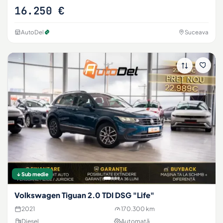
16.250 €
AutoDel
Suceava
↓ Sub medie
Volkswagen Tiguan 2.0 TDI DSG "Life"
2021
170.300 km
Diesel
Automată