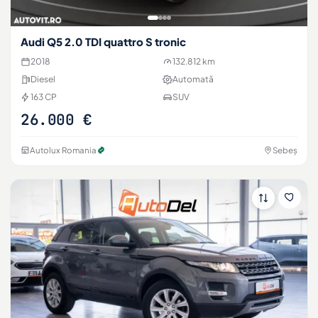
Audi Q5 2.0 TDI quattro S tronic
2018
132.812 km
Diesel
Automată
163 CP
SUV
26.000 €
Autolux Romania
Sebeș