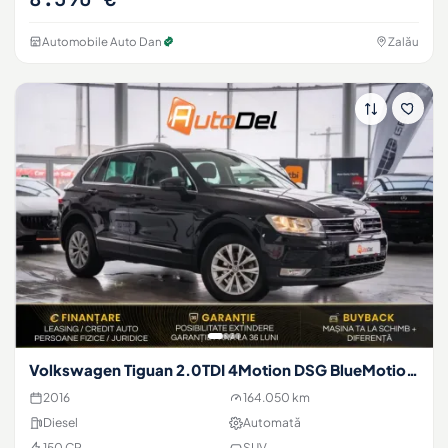
Automobile Auto Dan
Zalău
Volkswagen Tiguan 2.0TDI 4Motion DSG BlueMotion Tech
2016
164.050 km
Diesel
Automată
150 CP
SUV