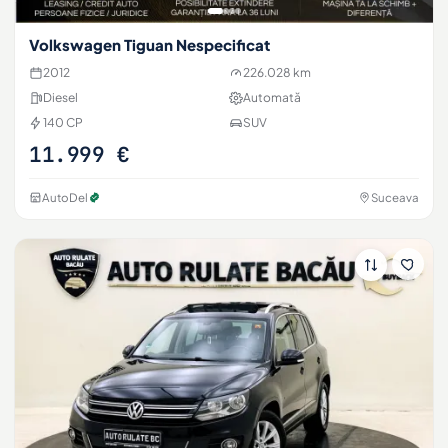
Volkswagen Tiguan Nespecificat
2012
226.028 km
Diesel
Automată
140 CP
SUV
11.999 €
AutoDel
Suceava