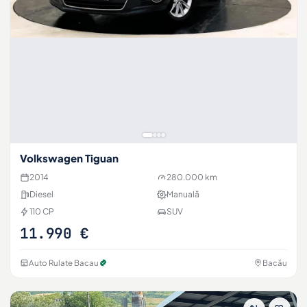
Volkswagen Tiguan
2014
280.000 km
Diesel
Manuală
110 CP
SUV
11.990 €
Auto Rulate Bacau
Bacău