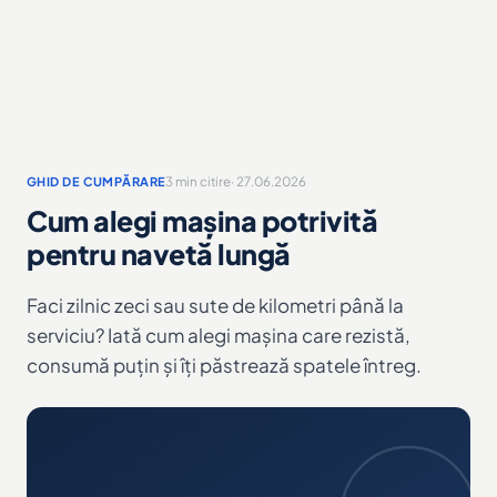
3 min citire
· 27.06.2026
GHID DE CUMPĂRARE
Cum alegi mașina potrivită
pentru navetă lungă
Faci zilnic zeci sau sute de kilometri până la
serviciu? Iată cum alegi mașina care rezistă,
consumă puțin și îți păstrează spatele întreg.