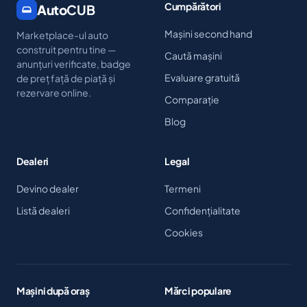
Cumpărători
Auto
CUB
Mașini second hand
Marketplace-ul auto
construit pentru tine —
Caută mașini
anunțuri verificate, badge
Evaluare gratuită
de preț față de piață și
rezervare online.
Comparație
Blog
Dealeri
Legal
Devino dealer
Termeni
Listă dealeri
Confidențialitate
Cookies
Mașini după oraș
Mărci populare