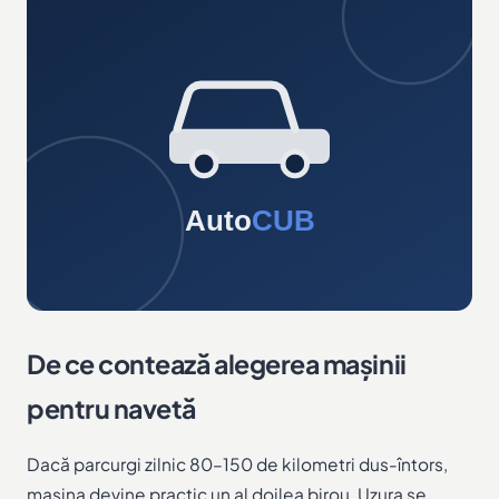
De ce contează alegerea mașinii
pentru navetă
Dacă parcurgi zilnic 80–150 de kilometri dus-întors,
mașina devine practic un al doilea birou. Uzura se