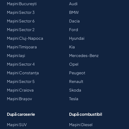
Mașini București
Audi
Mașini Sector 3
BMW
Mașini Sector 6
Dacia
Mașini Sector 2
Ford
Mașini Cluj-Napoca
Hyundai
Mașini Timișoara
Kia
Mașini Iași
Mercedes-Benz
Mașini Sector 4
Opel
Mașini Constanța
Peugeot
Mașini Sector 5
Renault
Mașini Craiova
Skoda
Mașini Brașov
Tesla
După caroserie
După combustibil
Mașini SUV
Mașini Diesel