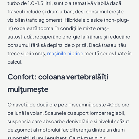
turbo de 1.0–1.5 litri, sunt o alternativă viabilă dacă
traseul include și drum urban, deși consumul crește
vizibil în trafic aglomerat. Hibridele clasice (non-plug-
in) excelează tocmai în condițiile mixte oraș-
autostradă, recuperând energie la frânare și reducând
consumul fără să depinzi de o priză. Dacă traseul tău
trece și prin oraș,
mașinile hibride
merită serios luate în
calcul.
Confort: coloana vertebrală îți
mulțumește
O navetă de două ore pe zi înseamnă peste 40 de ore
pe lună la volan. Scaunele cu suport lombar reglabil,
suspensia care absoarbe denivelările și nivelul scăzut
de zgomot al motorului fac diferența dintre un drum
suportabil și unul epuizant. Caută mașini cu: