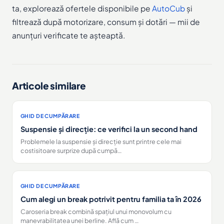
ta, explorează ofertele disponibile pe
AutoCub
și
filtrează după motorizare, consum și dotări — mii de
anunțuri verificate te așteaptă.
Articole similare
GHID DE CUMPĂRARE
Suspensie și direcție: ce verifici la un second hand
Problemele la suspensie și direcție sunt printre cele mai
costisitoare surprize după cumpă…
GHID DE CUMPĂRARE
Cum alegi un break potrivit pentru familia ta în 2026
Caroseria break combină spațiul unui monovolum cu
manevrabilitatea unei berline. Află cum …