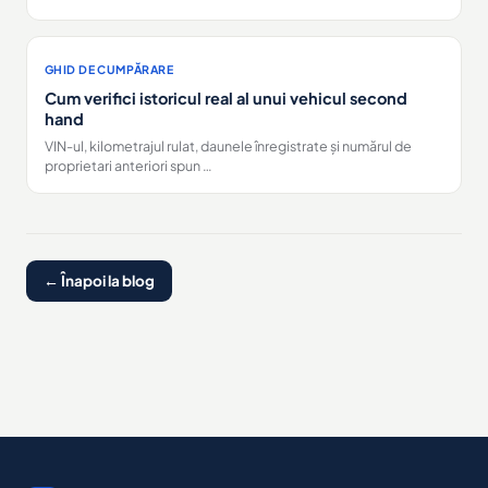
GHID DE CUMPĂRARE
Cum verifici istoricul real al unui vehicul second
hand
VIN-ul, kilometrajul rulat, daunele înregistrate și numărul de
proprietari anteriori spun …
← Înapoi la blog