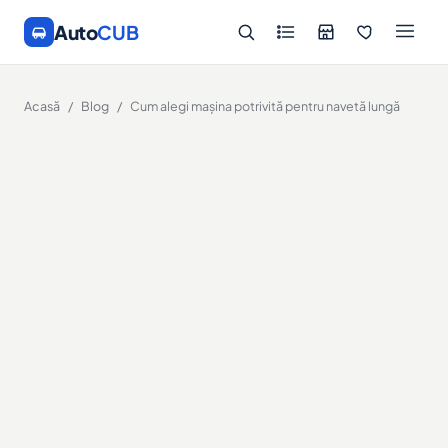
Auto
CUB
Acasă
/
Blog
/
Cum alegi mașina potrivită pentru navetă lungă