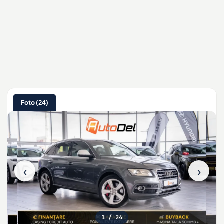
Foto (24)
‹
›
1
/ 24