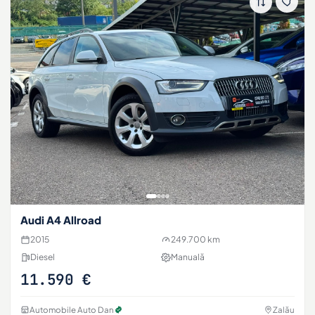
Audi A4 Allroad
2015
249.700 km
Diesel
Manuală
11.590 €
Automobile Auto Dan
Zalău