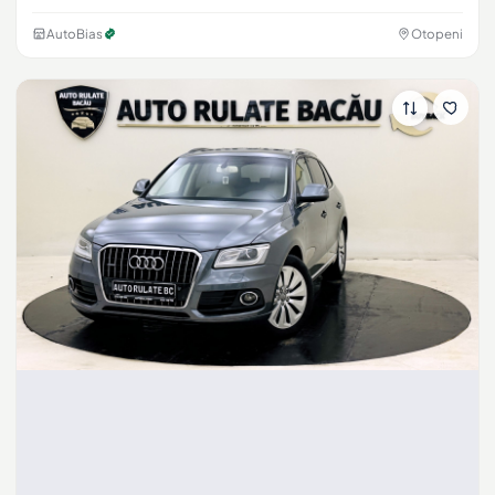
AutoBias
Otopeni