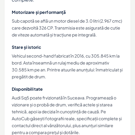
Motorizare și performanță
Sub capotă se află un motor diesel de 3.0 litri (2.967 cmc)
care dezvoltă 326 CP. Transmisia este asigurată de cutie
de viteze automată și tracțiune pe integrală.
Stare și istoric
Vehicul second-hand fabricat în 2016, cu 305.845 km la
bord. Asta înseamnă un rulaj mediu de aproximativ
30.585 km pe an. Printre atuurile anunțului: înmatriculat și
pregătit de drum.
Disponibilitate
Audi Sq5 poate fi vizionată în Suceava. Programează o
vizionare și o probă de drum, verifică actele și starea
tehnică, apoi ia decizia în cunoștință de cauză. Pe
AutoCub găsești fotografii reale, specificații complete și
contactul direct al vânzătorului, plus anunțuri similare
pentru a compara prețul și dotările.