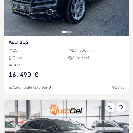
Audi Sq5
2014
267.500 km
Diesel
Automată
SUV
16.490 €
Automobile Auto Dan
Zalău