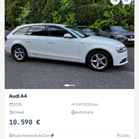
Audi A4
2015
249.000 km
Diesel
Automată
10.590 €
Automobile Auto Dan
Zalău