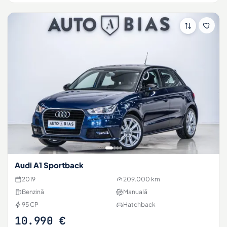
Audi A1 Sportback
2019
209.000 km
Benzină
Manuală
95 CP
Hatchback
10.990 €