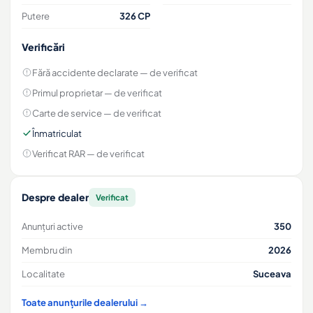
Putere
326 CP
Verificări
Fără accidente declarate
— de verificat
Primul proprietar
— de verificat
Carte de service
— de verificat
Înmatriculat
Verificat RAR
— de verificat
Despre dealer
Verificat
Anunțuri active
350
Membru din
2026
Localitate
Suceava
Toate anunțurile dealerului →