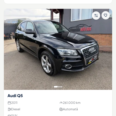
Audi Q5
2011
261.000 km
Diesel
Automată
SUV