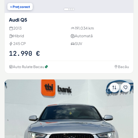
≈ Preț corect
Audi Q5
2013
191.034 km
Hibrid
Automată
245 CP
SUV
12.990 €
Auto Rulate Bacau
Bacău