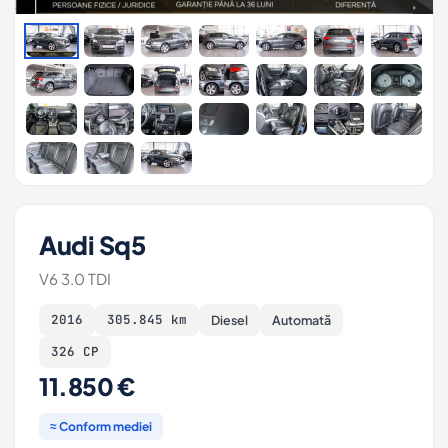
Audi Sq5
V6 3.0 TDI
2016
305.845 km
Diesel
Automată
326 CP
11.850 €
≈ Conform mediei