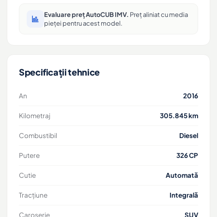
Evaluare preț AutoCUB IMV.
Preț aliniat cu media
pieței pentru acest model.
Specificații tehnice
An
2016
Kilometraj
305.845 km
Combustibil
Diesel
Putere
326 CP
Cutie
Automată
Tracțiune
Integrală
Caroserie
SUV