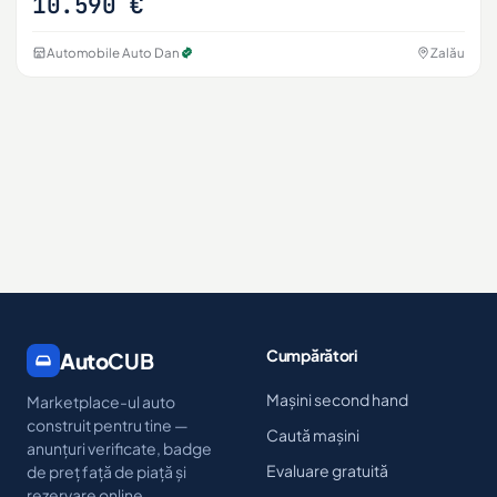
10.590 €
Automobile Auto Dan
Zalău
Cumpărători
Auto
CUB
Mașini second hand
Marketplace-ul auto
construit pentru tine —
Caută mașini
anunțuri verificate, badge
Evaluare gratuită
de preț față de piață și
rezervare online.