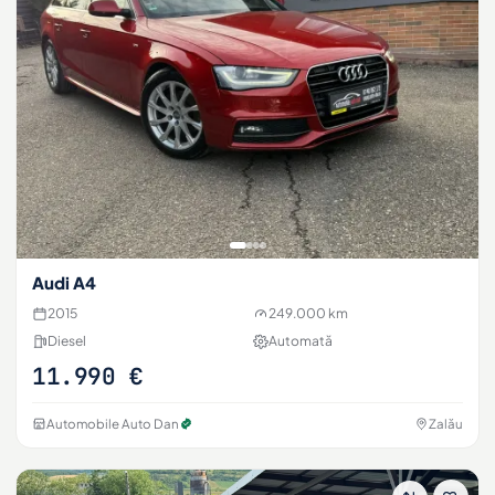
Audi A4
2015
249.000 km
Diesel
Automată
11.990 €
Automobile Auto Dan
Zalău