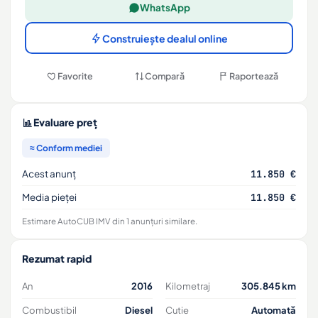
WhatsApp
Construiește dealul online
Favorite
Compară
Raportează
Evaluare preț
≈ Conform mediei
Acest anunț
11.850 €
Media pieței
11.850 €
Estimare AutoCUB IMV din 1 anunțuri similare.
Rezumat rapid
An
2016
Kilometraj
305.845 km
Combustibil
Diesel
Cutie
Automată