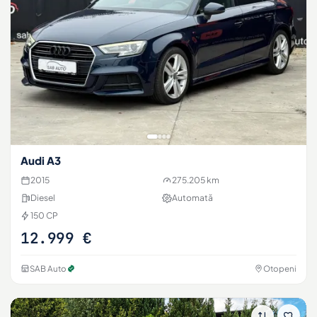
Audi A3
2015
275.205 km
Diesel
Automată
150 CP
12.999 €
SAB Auto
Otopeni