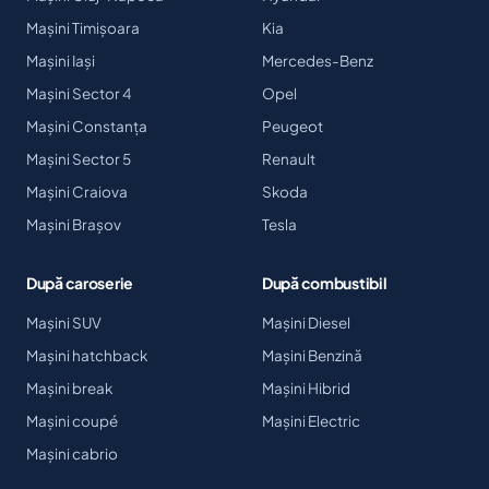
Mașini Timișoara
Kia
Mașini Iași
Mercedes-Benz
Mașini Sector 4
Opel
Mașini Constanța
Peugeot
Mașini Sector 5
Renault
Mașini Craiova
Skoda
Mașini Brașov
Tesla
După caroserie
După combustibil
Mașini SUV
Mașini Diesel
Mașini hatchback
Mașini Benzină
Mașini break
Mașini Hibrid
Mașini coupé
Mașini Electric
Mașini cabrio