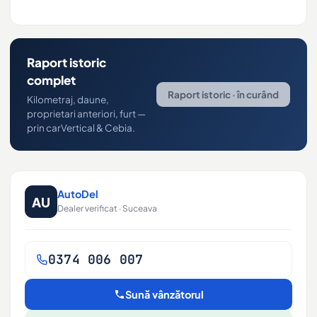
Raport istoric
complet
Raport istoric · în curând
Kilometraj, daune,
proprietari anteriori, furt —
prin carVertical & Cebia.
AutoDel
AU
Dealer verificat · Suceava
0374 006 007
Sună vânzătorul