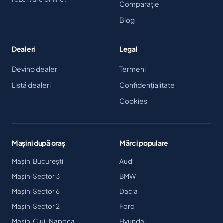
Comparație
Blog
Dealeri
Legal
Devino dealer
Termeni
Listă dealeri
Confidențialitate
Cookies
Mașini după oraș
Mărci populare
Mașini București
Audi
Mașini Sector 3
BMW
Mașini Sector 6
Dacia
Mașini Sector 2
Ford
Mașini Cluj-Napoca
Hyundai