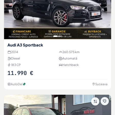
Audi A3 Sportback
2014
260.575 km
Diesel
Automată
183 CP
Hatchback
11.990 €
AutoDel
Suceava