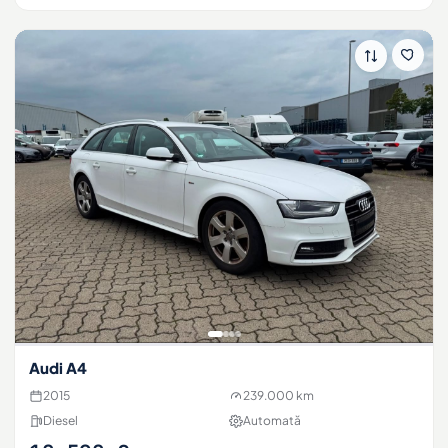
Audi A4
2015
239.000 km
Diesel
Automată