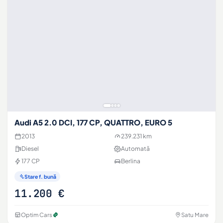
Audi A5 2.0 DCI, 177 CP, QUATTRO, EURO 5
2013
239.231 km
Diesel
Automată
177 CP
Berlina
Stare f. bună
11.200 €
Optim Cars
Satu Mare