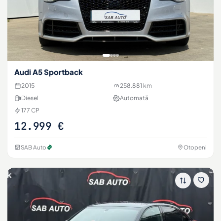
Audi A5 Sportback
2015
258.881 km
Diesel
Automată
177 CP
12.999 €
SAB Auto
Otopeni