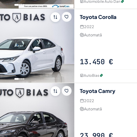
Automobile Auto Dan
Toyota Corolla
2022
Automată
13.450 €
AutoBias
Toyota Camry
2022
Automată
23.990 €