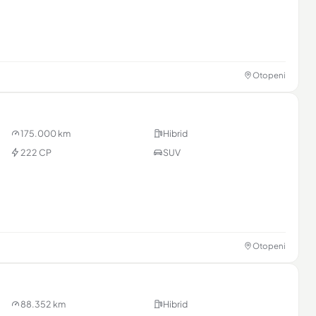
Otopeni
175.000 km
Hibrid
222 CP
SUV
Otopeni
88.352 km
Hibrid