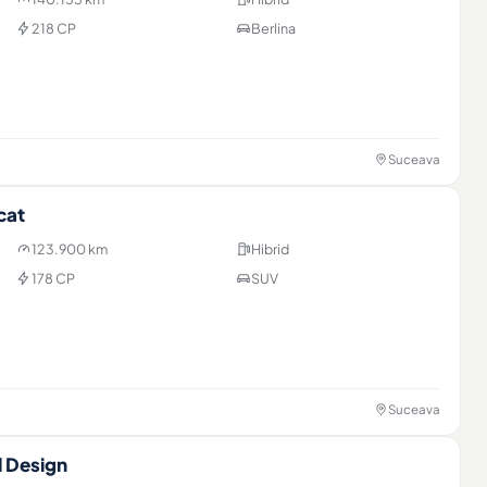
218 CP
Berlina
Suceava
cat
123.900 km
Hibrid
178 CP
SUV
Suceava
d Design