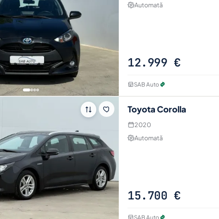
Automată
12.999 €
SAB Auto
Toyota Corolla
2020
Automată
15.700 €
SAB Auto