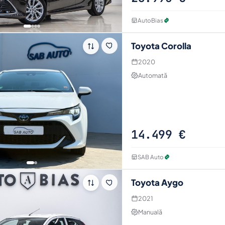
AutoBias
Toyota Corolla
2020
Automată
Vezi tot an
1 poze · specificați
Intră pe anu
14.499 €
SAB Auto
Toyota Aygo
2021
Manuală