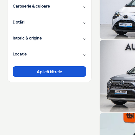
Caroserie & culoare
Dotări
Istoric & origine
Locație
Aplică filtrele