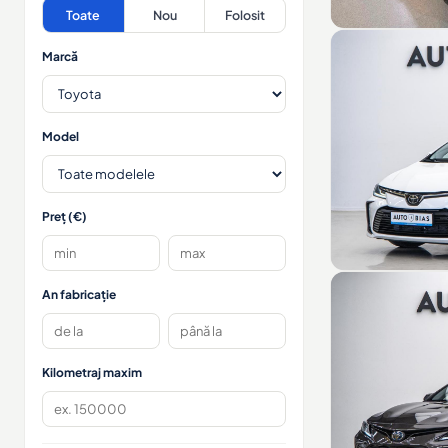
Toate
Nou
Folosit
Marcă
Model
Preț (€)
An fabricație
Kilometraj maxim