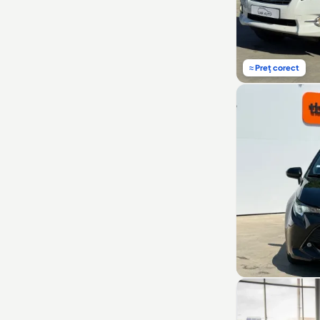
≈ Preț corect