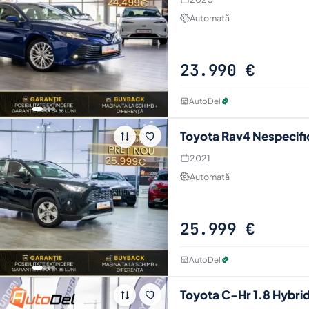
Automată
23.990 €
AutoDel
Toyota Rav4 Nespecifi
2021
Automată
25.999 €
AutoDel
Toyota C-Hr 1.8 Hybri