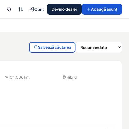
Cont
Devino dealer
Adaugă anunț
Salvează căutarea
104.000 km
Hibrid