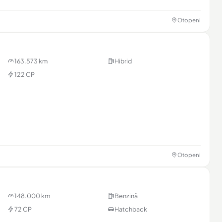
Otopeni
163.573 km
Hibrid
122 CP
unțul
i & contact
nț →
Otopeni
148.000 km
Benzină
72 CP
Hatchback