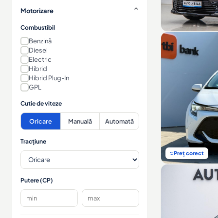
Motorizare
Combustibil
Benzină
Diesel
Electric
Hibrid
Hibrid Plug-In
GPL
Cutie de viteze
Oricare
Manuală
Automată
Tracțiune
≈ Preț corect
Putere (CP)