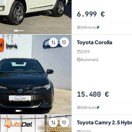
6.999 €
SAB Auto
Toyota Corolla
2019
Automată
Vezi tot an
1 poze · specificați
Intră pe anu
15.400 €
SAB Auto
Toyota Camry 2.5 Hybr
2020