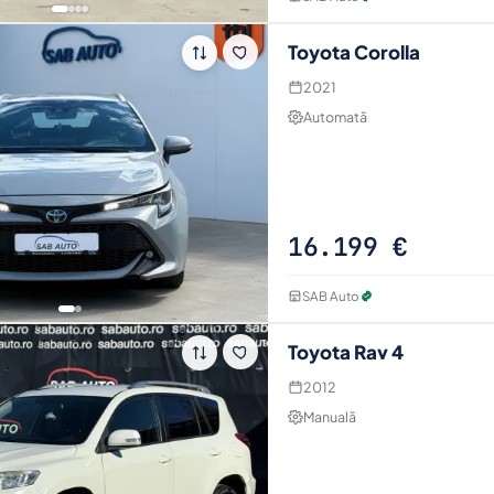
Toyota Corolla
2021
Automată
Vezi tot an
1 poze · specificați
Intră pe anu
16.199 €
SAB Auto
Toyota Rav 4
2012
Manuală