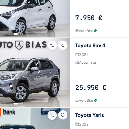
7.950 €
AutoBias
Toyota Rav 4
2022
Automată
25.950 €
AutoBias
Toyota Yaris
2022