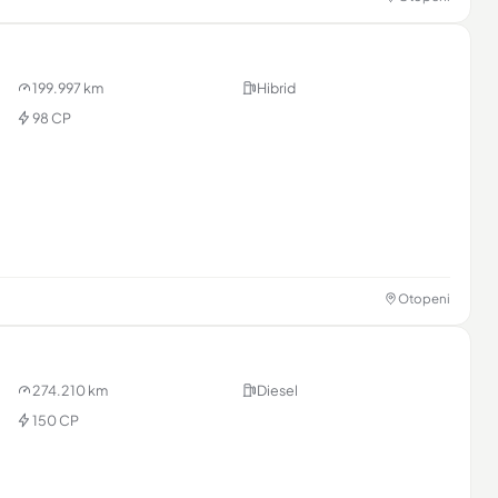
199.997 km
Hibrid
98 CP
unțul
i & contact
nț →
Otopeni
274.210 km
Diesel
150 CP