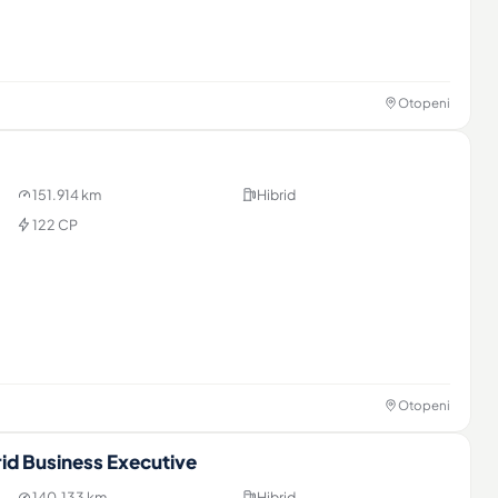
Otopeni
151.914 km
Hibrid
122 CP
unțul
i & contact
nț →
Otopeni
id Business Executive
140.133 km
Hibrid