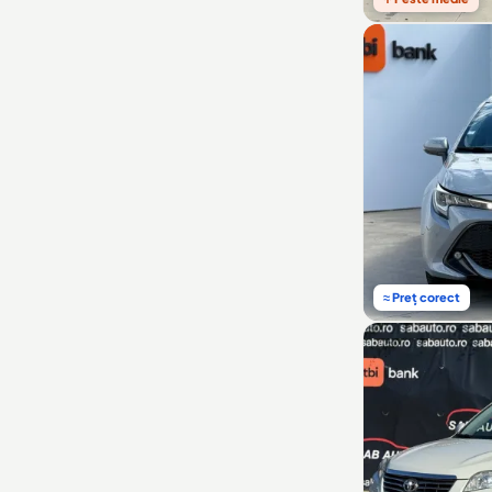
≈ Preț corect