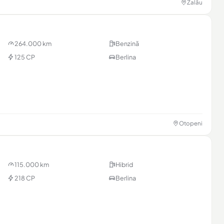
Zalău
264.000 km
Benzină
125 CP
Berlina
Otopeni
115.000 km
Hibrid
218 CP
Berlina