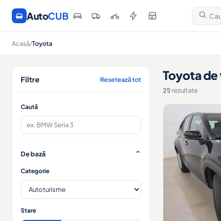
Auto
CUB
Acasă
/
Toyota
Toyota de
Filtre
Resetează tot
25
rezultate
Caută
De bază
Categorie
Stare