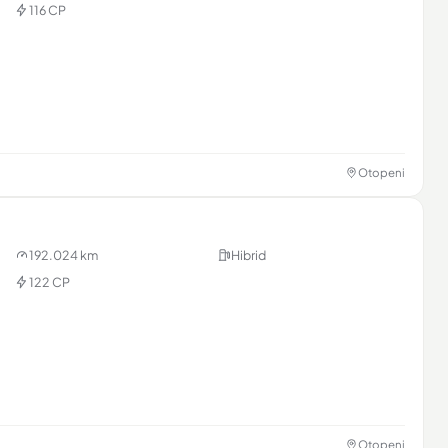
116 CP
Otopeni
192.024 km
Hibrid
122 CP
Otopeni