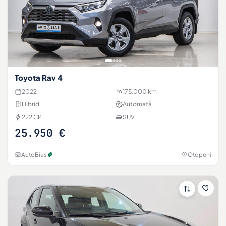
Toyota Rav 4
2022
175.000 km
Hibrid
Automată
222 CP
SUV
25.950 €
AutoBias
Otopeni