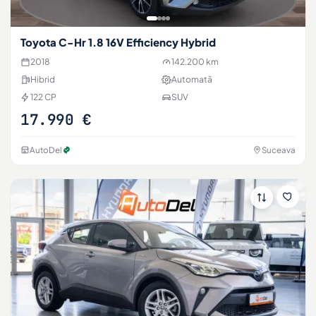
Toyota C-Hr 1.8 16V Efficiency Hybrid
2018
142.200 km
Hibrid
Automată
122 CP
SUV
17.990 €
AutoDel
Suceava