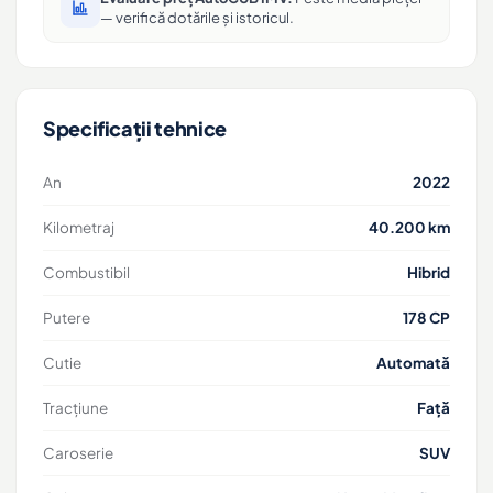
— verifică dotările și istoricul.
Specificații tehnice
An
2022
Kilometraj
40.200 km
Combustibil
Hibrid
Putere
178 CP
Cutie
Automată
Tracțiune
Față
Caroserie
SUV