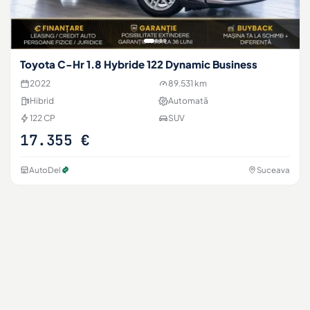
Toyota C-Hr 1.8 Hybride 122 Dynamic Business
2022
89.531 km
Hibrid
Automată
122 CP
SUV
17.355 €
AutoDel
Suceava