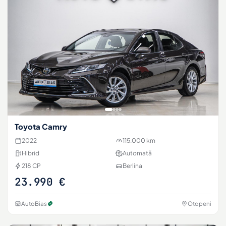
Toyota Camry
2022
115.000 km
Hibrid
Automată
218 CP
Berlina
23.990 €
AutoBias
Otopeni