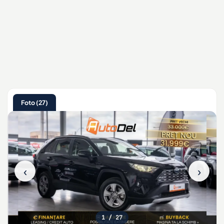
Foto (27)
‹
›
1
/ 27