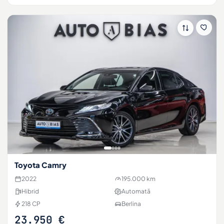
Toyota Camry
2022
195.000 km
Hibrid
Automată
218 CP
Berlina
23.950 €