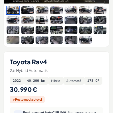
Toyota Rav4
2,5 Hybrid Automatik
2022
40.200 km
178 CP
Hibrid
Automată
30.990 €
↑ Peste media pieței
Evaluare preț AutoCUB IMV.
Peste media pieței