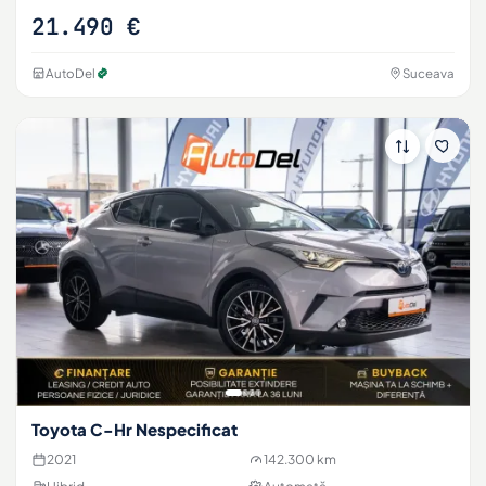
21.490 €
AutoDel
Suceava
Toyota C-Hr Nespecificat
2021
142.300 km