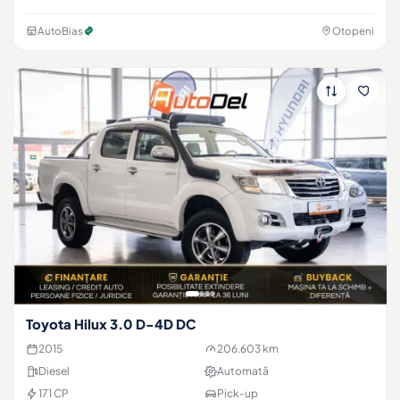
AutoBias
Otopeni
Toyota Hilux 3.0 D-4D DC
2015
206.603 km
Diesel
Automată
171 CP
Pick-up