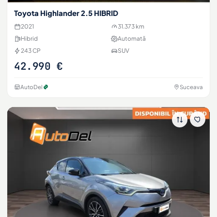
Toyota Highlander 2.5 HIBRID
2021
31.373 km
Hibrid
Automată
243 CP
SUV
42.990 €
AutoDel
Suceava