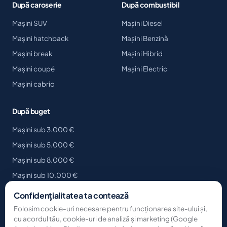
După caroserie
După combustibil
Mașini SUV
Mașini Diesel
Mașini hatchback
Mașini Benzină
Mașini break
Mașini Hibrid
Mașini coupé
Mașini Electric
Mașini cabrio
După buget
Mașini sub 3.000 €
Mașini sub 5.000 €
Mașini sub 8.000 €
Mașini sub 10.000 €
Mașini sub 15.000 €
Confidențialitatea ta contează
Mașini sub 20.000 €
Folosim cookie-uri necesare pentru funcționarea site-ului și,
cu acordul tău, cookie-uri de analiză și marketing (Google