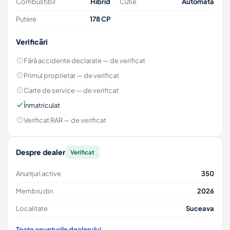
Combustibil
Hibrid
Cutie
Automată
Putere
178 CP
Verificări
Fără accidente declarate
— de verificat
Primul proprietar
— de verificat
Carte de service
— de verificat
Înmatriculat
Verificat RAR
— de verificat
Despre dealer
Verificat
Anunțuri active
350
Membru din
2026
Localitate
Suceava
Toate anunțurile dealerului →