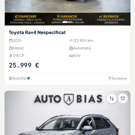
Toyota Rav4 Nespecificat
2021
123.900 km
Hibrid
Automată
178 CP
SUV
25.999 €
AutoDel
Suceava