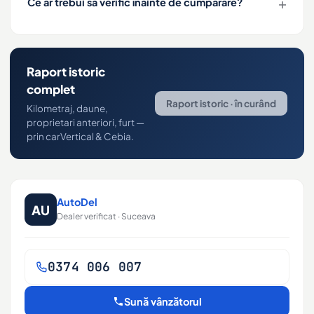
Ce ar trebui să verific înainte de cumpărare?
Raport istoric
complet
Raport istoric · în curând
Kilometraj, daune,
proprietari anteriori, furt —
prin carVertical & Cebia.
AutoDel
AU
Dealer verificat · Suceava
0374 006 007
Sună vânzătorul