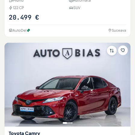
Hibrid
Automată
122 CP
SUV
20.499 €
AutoDel
Suceava
Toyota Camry