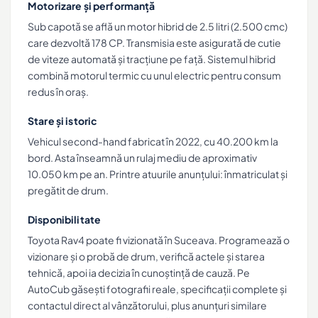
Motorizare și performanță
Sub capotă se află un motor hibrid de 2.5 litri (2.500 cmc)
care dezvoltă 178 CP. Transmisia este asigurată de cutie
de viteze automată și tracțiune pe față. Sistemul hibrid
combină motorul termic cu unul electric pentru consum
redus în oraș.
Stare și istoric
Vehicul second-hand fabricat în 2022, cu 40.200 km la
bord. Asta înseamnă un rulaj mediu de aproximativ
10.050 km pe an. Printre atuurile anunțului: înmatriculat și
pregătit de drum.
Disponibilitate
Toyota Rav4 poate fi vizionată în Suceava. Programează o
vizionare și o probă de drum, verifică actele și starea
tehnică, apoi ia decizia în cunoștință de cauză. Pe
AutoCub găsești fotografii reale, specificații complete și
contactul direct al vânzătorului, plus anunțuri similare