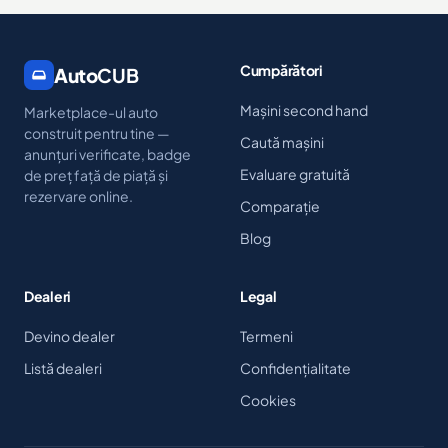
Cumpărători
Auto
CUB
Mașini second hand
Marketplace-ul auto
construit pentru tine —
Caută mașini
anunțuri verificate, badge
Evaluare gratuită
de preț față de piață și
rezervare online.
Comparație
Blog
Dealeri
Legal
Devino dealer
Termeni
Listă dealeri
Confidențialitate
Cookies