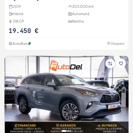
2019
203.000 km
Hibrid
Automată
218 CP
Berlina
19.450 €
AutoBias
Otopeni