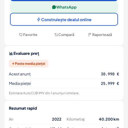
WhatsApp
Construiește dealul online
Favorite
Compară
Raportează
Evaluare preț
↑ Peste media pieței
Acest anunț
30.990 €
Media pieței
25.999 €
Estimare AutoCUB IMV din 1 anunțuri similare.
Rezumat rapid
An
2022
Kilometraj
40.200 km