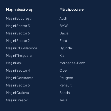
Mașini după oraș
Mărci populare
Mașini București
Audi
Mașini Sector 3
BMW
Mașini Sector 6
Dacia
Mașini Sector 2
Ford
Mașini Cluj-Napoca
Hyundai
Mașini Timișoara
Kia
Mașini Iași
Mercedes-Benz
Mașini Sector 4
Opel
Mașini Constanța
Peugeot
Mașini Sector 5
Renault
Mașini Craiova
Skoda
Mașini Brașov
Tesla