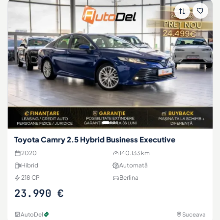
Toyota Camry 2.5 Hybrid Business Executive
2020
140.133 km
Hibrid
Automată
218 CP
Berlina
23.990 €
AutoDel
Suceava