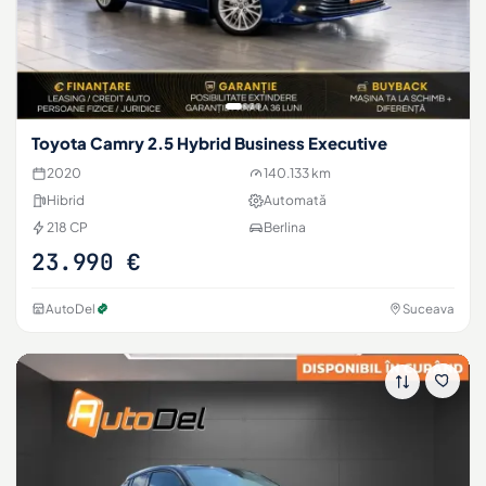
Toyota Camry 2.5 Hybrid Business Executive
2020
140.133 km
Hibrid
Automată
218 CP
Berlina
23.990 €
AutoDel
Suceava