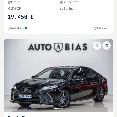
Hibrid
Automată
218 CP
Berlina
19.450 €
AutoBias
Otopeni