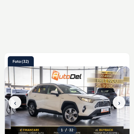
Foto (32)
‹
›
1
/ 32