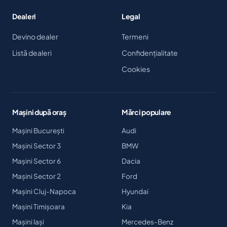
Dealeri
Legal
Devino dealer
Termeni
Listă dealeri
Confidențialitate
Cookies
Mașini după oraș
Mărci populare
Mașini București
Audi
Mașini Sector 3
BMW
Mașini Sector 6
Dacia
Mașini Sector 2
Ford
Mașini Cluj-Napoca
Hyundai
Mașini Timișoara
Kia
Mașini Iași
Mercedes-Benz