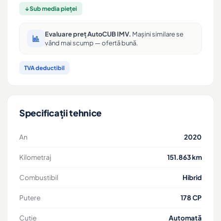
↓ Sub media pieței
Evaluare preț AutoCUB IMV.
Mașini similare se
vând mai scump — ofertă bună.
TVA deductibil
Specificații tehnice
An
2020
Kilometraj
151.863 km
Combustibil
Hibrid
Putere
178 CP
Cutie
Automată