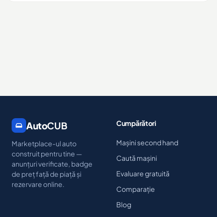
Cumpărători
Auto
CUB
Mașini second hand
Marketplace-ul auto
construit pentru tine —
Caută mașini
anunțuri verificate, badge
Evaluare gratuită
de preț față de piață și
rezervare online.
Comparație
Blog