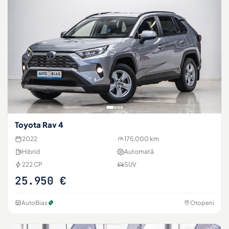
Toyota Rav 4
2022
175.000 km
Hibrid
Automată
222 CP
SUV
25.950 €
AutoBias
Otopeni