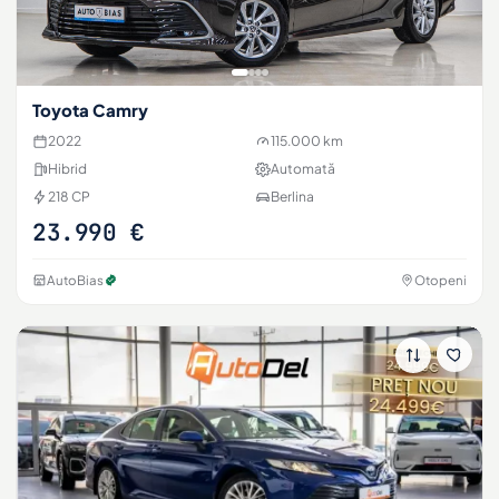
Toyota Camry
2022
115.000 km
Hibrid
Automată
218 CP
Berlina
23.990 €
AutoBias
Otopeni