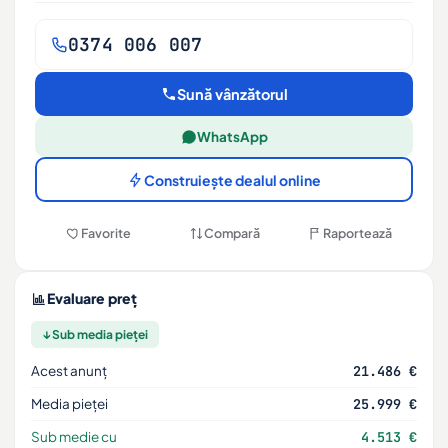
0374 006 007
Sună vânzătorul
WhatsApp
Construiește dealul online
Favorite
Compară
Raportează
Evaluare preț
↓ Sub media pieței
Acest anunț
21.486 €
Media pieței
25.999 €
Sub medie cu
4.513 €