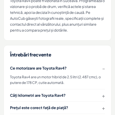
Toyota Rav4 poate fi vizionată în Suceava. Programează o
vizionare și o probă de drum, verifică actele și starea
tehnică, apoi ia decizia în cunoștință de cauză. Pe
AutoCub găsești fotografii reale, specificații complete și
contactul direct al vânzătorului, plus anunțuri similare
pentru a compara prețul și dotările.
Întrebări frecvente
Ce motorizare are Toyota Rav4?
Toyota Rav4 are un motor hibrid de 2.5 litri (2.487 cmc), o
putere de 178 CP, cutie automată.
Câți kilometri are Toyota Rav4?
Prețul este corect față de piață?