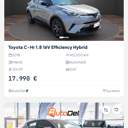
Toyota C-Hr 1.8 16V Efficiency Hybrid
2018
142.200 km
Hibrid
Automată
122 CP
SUV
17.990 €
AutoDel
Suceava