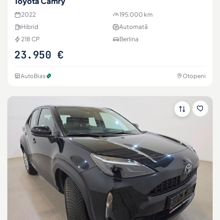
Toyota Camry
2022
195.000 km
Hibrid
Automată
218 CP
Berlina
23.950 €
AutoBias
Otopeni