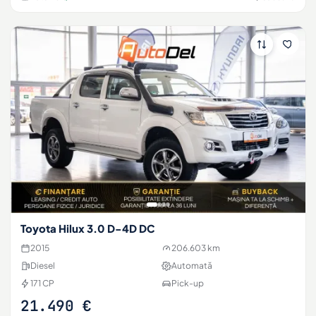
Toyota Hilux 3.0 D-4D DC
2015
206.603 km
Diesel
Automată
171 CP
Pick-up
21.490 €