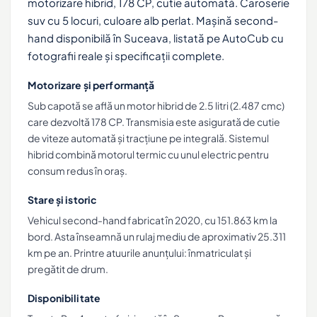
motorizare hibrid, 178 CP, cutie automată. Caroserie
suv cu 5 locuri, culoare alb perlat. Mașină second-
hand disponibilă în Suceava, listată pe AutoCub cu
fotografii reale și specificații complete.
Motorizare și performanță
Sub capotă se află un motor hibrid de 2.5 litri (2.487 cmc)
care dezvoltă 178 CP. Transmisia este asigurată de cutie
de viteze automată și tracțiune pe integrală. Sistemul
hibrid combină motorul termic cu unul electric pentru
consum redus în oraș.
Stare și istoric
Vehicul second-hand fabricat în 2020, cu 151.863 km la
bord. Asta înseamnă un rulaj mediu de aproximativ 25.311
km pe an. Printre atuurile anunțului: înmatriculat și
pregătit de drum.
Disponibilitate