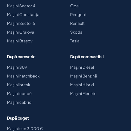
Mașini Sector 4
Opel
Mașini Constanța
Peugeot
Mașini Sector 5
Renault
Mașini Craiova
Skoda
Mașini Brașov
Tesla
După caroserie
După combustibil
Mașini SUV
Mașini Diesel
Mașini hatchback
Mașini Benzină
Mașini break
Mașini Hibrid
Mașini coupé
Mașini Electric
Mașini cabrio
După buget
Mașini sub 3.000 €