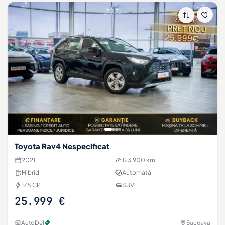
Toyota Rav4 Nespecificat
2021
123.900 km
Hibrid
Automată
178 CP
SUV
25.999 €
AutoDel
Suceava