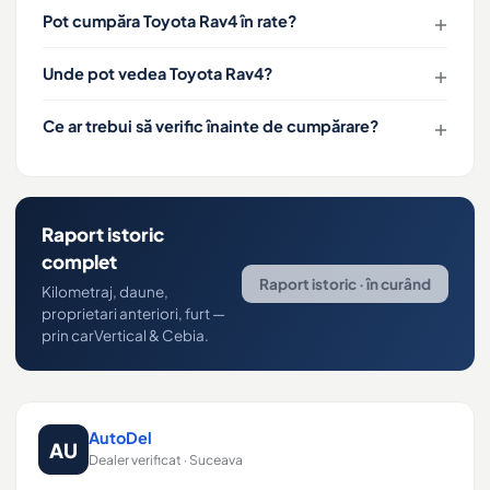
Pot cumpăra Toyota Rav4 în rate?
Unde pot vedea Toyota Rav4?
Ce ar trebui să verific înainte de cumpărare?
Raport istoric
complet
Raport istoric · în curând
Kilometraj, daune,
proprietari anteriori, furt —
prin carVertical & Cebia.
AutoDel
AU
Dealer verificat · Suceava