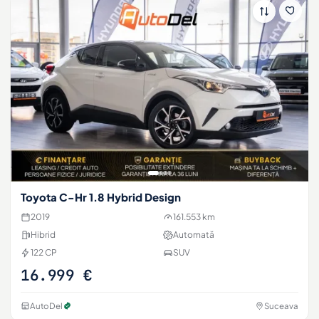
Toyota C-Hr 1.8 Hybrid Design
2019
161.553 km
Hibrid
Automată
122 CP
SUV
16.999 €
AutoDel
Suceava