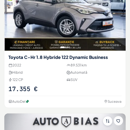
Toyota C-Hr 1.8 Hybride 122 Dynamic Business
2022
89.531 km
Hibrid
Automată
122 CP
SUV
17.355 €
AutoDel
Suceava