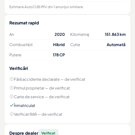
Estimare AutoCUB IMV din 1 anunțuri similare.
Rezumat rapid
An
2020
Kilometraj
151.863 km
Combustibil
Hibrid
Cutie
Automată
Putere
178 CP
Verificări
Fără accidente declarate
— de verificat
Primul proprietar
— de verificat
Carte de service
— de verificat
Înmatriculat
Verificat RAR
— de verificat
Despre dealer
Verificat