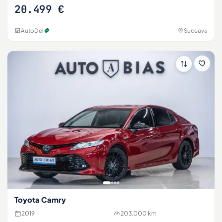
20.499 €
AutoDel
Suceava
Toyota Camry
2019
203.000 km