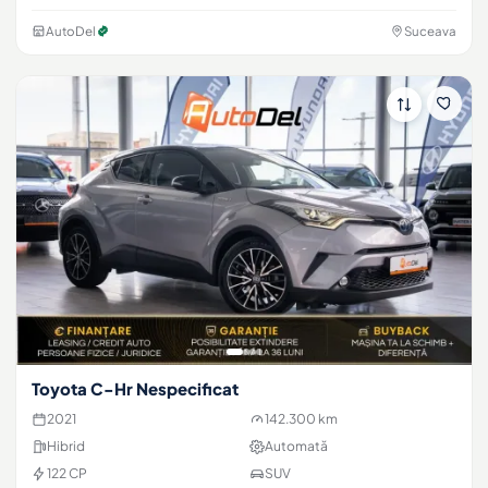
AutoDel
Suceava
Toyota C-Hr Nespecificat
2021
142.300 km
Hibrid
Automată
122 CP
SUV